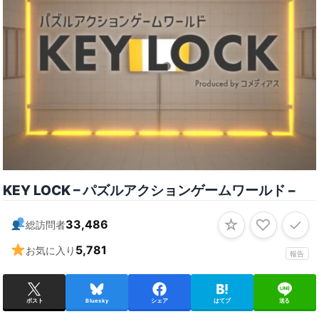
KEY LOCK – パズルアクションゲームワールド –
☆
♡
✓
33,486
総訪問者
5,781
お気に入り
報告
ポスト
Bluesky
シェア
はてブ
送る