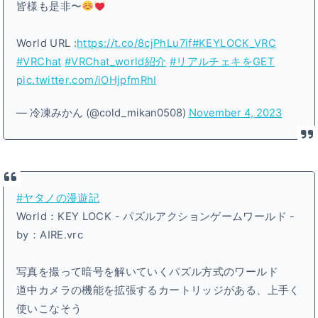
皆様も是非〜
World URL :
https://t.co/8cjPhLu7if
#KEYLOCK_VRC
#VRChat
#VRChat_world紹介
#リアルチェキをGET
pic.twitter.com/iOHjpfmRhI
— 冷凍みかん (@cold_mikan0508)
November 4, 2023
#ヤタノの漫遊記
World：KEY LOCK - パズルアクションゲームワールド -
by：AIRE․vrc
写真を撮って暗号を解いていくパズル方式のワールド
道中カメラの機能を拡張するカートリッジがある、上手く
使いこなそう