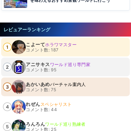
を味わえるおすすめ景観ワールドに行こう
レビュアーランキング
こよーて
ホラワマスター
1
コメント数: 187
アニサキス
ワールド巡り専門家
2
コメント数: 95
あかいあめ
バーチャル案内人
3
コメント数: 75
れぜん
スペシャリスト
4
コメント数: 44
ろんろん
ワールド巡り熟練者
5
コメント数: 25