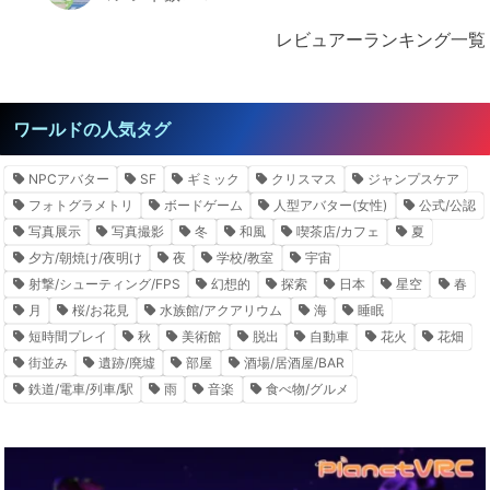
レビュアーランキング一覧
ワールドの人気タグ
NPCアバター
SF
ギミック
クリスマス
ジャンプスケア
フォトグラメトリ
ボードゲーム
人型アバター(女性)
公式/公認
写真展示
写真撮影
冬
和風
喫茶店/カフェ
夏
夕方/朝焼け/夜明け
夜
学校/教室
宇宙
射撃/シューティング/FPS
幻想的
探索
日本
星空
春
月
桜/お花見
水族館/アクアリウム
海
睡眠
短時間プレイ
秋
美術館
脱出
自動車
花火
花畑
街並み
遺跡/廃墟
部屋
酒場/居酒屋/BAR
鉄道/電車/列車/駅
雨
音楽
食べ物/グルメ