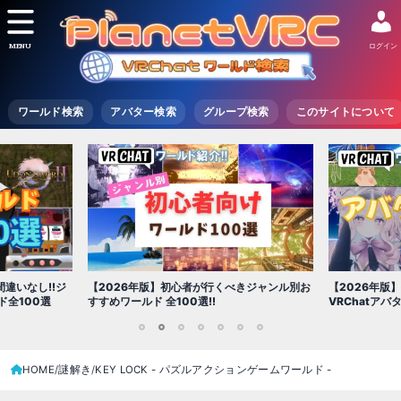
MENU
ログイン
ワールド検索
アバター検索
グループ検索
このサイトについて
違いなし!!ジ
【2026年版】初心者が行くべきジャンル別お
【2026年版
全100選
すすめワールド 全100選!!
VRChatア
1
2
3
4
5
6
7
HOME
謎解き
KEY LOCK - パズルアクションゲームワールド -