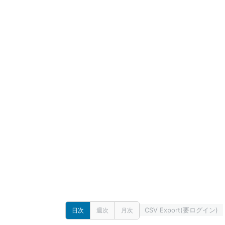
CSV Export(要ログイン)
日次
週次
月次