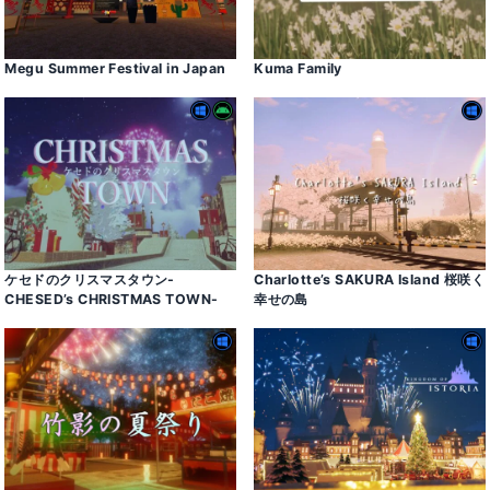
Megu Summer Festival in Japan
Kuma Family
ケセドのクリスマスタウン-
Charlotte’s SAKURA Island 桜咲く
CHESED’s CHRISTMAS TOWN-
幸せの島