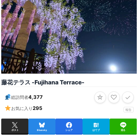
藤花テラス -Fujihana Terrace-
☆
♡
✓
4,377
総訪問者
295
お気に入り
報告
ポスト
Bluesky
シェア
はてブ
送る