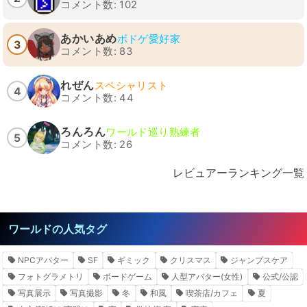
コメント数: 102
あかいあめ
ボドゲ愛好家
3
コメント数: 83
れぜん
スペシャリスト
4
コメント数: 44
ろんろん
ワールド巡り熟練者
5
コメント数: 26
レビュアーランキング一覧
ワールドの人気タグ
NPCアバター
SF
ギミック
クリスマス
ジャンプスケア
フォトグラメトリ
ボードゲーム
人型アバター(女性)
公式/公認
写真展示
写真撮影
冬
和風
喫茶店/カフェ
夏