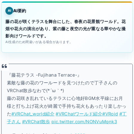
AI要約
AI
藤の花が咲くテラスを舞台にした、春夜の花景観ワールド。花
畑や花火の演出があり、紫の藤と夜空の光が重なる華やかな撮
影向けワールドです。
AI生成のため間違いがある場合があります。
『藤花テラス -Fujihana Terrace-』
素敵な藤の花のワールードを見つけたので丁子さんの
VRChat散歩なわで(*´ω｀*)
藤の花咲き乱れているテラスに心地好BGM水平線にお月
様と打ち上げ花火が綺麗で手持ち花火もあったり楽しかっ
た
#VRChat_world紹介
#VRChatワールド紹介
#VRoid
#丁
子さん
#VRChat散歩
pic.twitter.com/NONVuMqnk3