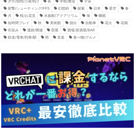
夕方/朝焼け/夜明け
夜
学校/教室
宇宙
射撃/シューティング/FPS
幻想的
探索
日本
星空
春
月
桜/お花見
水族館/アクアリウム
海
睡眠
短時間プレイ
秋
美術館
脱出
自動車
花火
花畑
街並み
遺跡/廃墟
部屋
酒場/居酒屋/BAR
鉄道/電車/列車/駅
雨
音楽
食べ物/グルメ