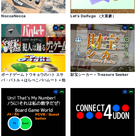
NoccaNocca
Let’s Daifugo （大富豪）
ボードゲーム トウキョウのハト エサ
財宝シーカー – Treasure Seeker
バ・バトル＋はらぺこバハムート＋他