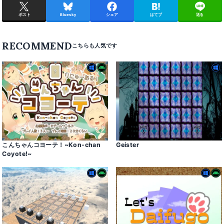
ポスト
Bluesky
シェア
はてブ
送る
RECOMMEND
こんちゃんコヨーテ！~Kon-chan
Geister
Coyoteǃ~