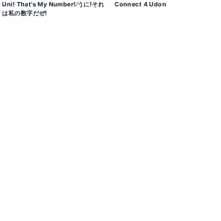
Uniǃ That’s My Numberǃ⁄うにǃそれ
Connect 4 Udon
は私の数字だぜǃ