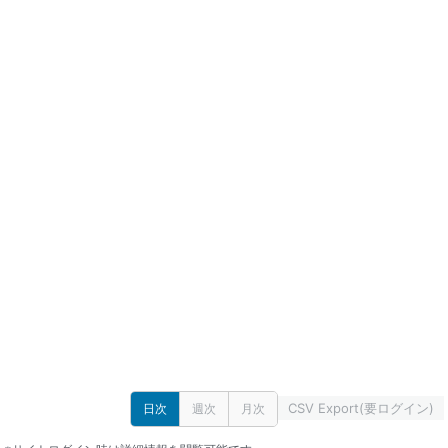
CSV Export(要ログイン)
日次
週次
月次