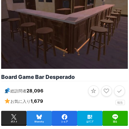
Board Game Bar Desperado
☆
♡
✓
28,096
総訪問者
1,679
お気に入り
報告
ポスト
Bluesky
シェア
はてブ
送る