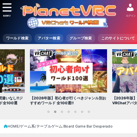
MENU
ログイン
ワールド検索
アバター検索
グループ検索
このサイトについて
【2
者が行くべきジャンル別お
【2026年版】初心者必見!!無料で使える
世界
選!!
VRChatアバター（アバターワールド紹介）
1
2
3
4
5
6
7
HOME
ゲーム系
テーブルゲーム
Board Game Bar Desperado