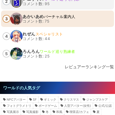
2
コメント数: 95
あかいあめ
バーチャル案内人
3
コメント数: 75
れぜん
スペシャリスト
4
コメント数: 44
ろんろん
ワールド巡り熟練者
5
コメント数: 25
レビュアーランキング一覧
ワールドの人気タグ
NPCアバター
SF
ギミック
クリスマス
ジャンプスケア
フォトグラメトリ
ボードゲーム
人型アバター(女性)
公式/公認
写真展示
写真撮影
冬
和風
喫茶店/カフェ
夏