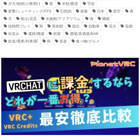
夕方/朝焼け/夜明け
夜
学校/教室
宇宙
射撃/シューティング/FPS
幻想的
探索
日本
星空
春
月
桜/お花見
水族館/アクアリウム
海
睡眠
短時間プレイ
秋
美術館
脱出
自動車
花火
花畑
街並み
遺跡/廃墟
部屋
酒場/居酒屋/BAR
鉄道/電車/列車/駅
雨
音楽
食べ物/グルメ