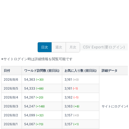
CSV Export(要ログイン)
日次
週次
月次
※サイトログイン時は詳細情報を閲覧可能です
日付
ワールド訪問数 (前日比)
お気に入り数 (前日比)
詳細データ
2026/8/6
54,363
3,161
(+30)
(±0)
2026/8/5
54,333
3,161
(+66)
(-1)
2026/8/4
54,267
3,162
(+20)
(-1)
2026/8/3
54,247
3,163
サイトにログイン
(+148)
(+6)
2026/8/2
54,099
3,157
(+32)
(±0)
2026/8/1
54,067
3,157
(+70)
(+1)