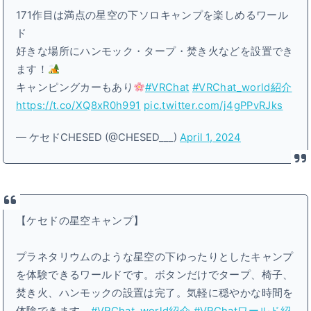
171作目は満点の星空の下ソロキャンプを楽しめるワール
ド
好きな場所にハンモック・タープ・焚き火などを設置でき
ます！
キャンピングカーもあり
#VRChat
#VRChat_world紹介
https://t.co/XQ8xR0h991
pic.twitter.com/j4gPPvRJks
— ケセドCHESED (@CHESED___)
April 1, 2024
【ケセドの星空キャンプ】
プラネタリウムのような星空の下ゆったりとしたキャンプ
を体験できるワールドです。ボタンだけでタープ、椅子、
焚き火、ハンモックの設置は完了。気軽に穏やかな時間を
体験できます。
#VRChat_world紹介
#VRChatワールド紹