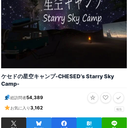
ケセドの星空キャンプ-CHESED’s Starry Sky
Camp-
☆
♡
✓
54,389
総訪問者
3,162
お気に入り
報告
ポスト
Bluesky
シェア
はてブ
送る