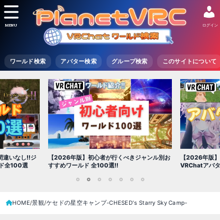
MENU
ログイン
ワールド検索
アバター検索
グループ検索
このサイトについて
【2026年版
きジャンル別お
【2026年版】初心者必見!!無料で使える
世界を味わえ
VRChatアバター（アバターワールド紹介）
1
2
3
4
5
6
7
HOME
景観
ケセドの星空キャンプ-CHESED's Starry Sky Camp-