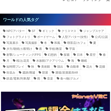
ワールドの人気タグ
NPCアバター
SF
ギミック
クリスマス
ジャンプスケア
フォトグラメトリ
ボードゲーム
人型アバター(女性)
公式/公認
写真展示
写真撮影
冬
和風
喫茶店/カフェ
夏
夕方/朝焼け/夜明け
夜
学校/教室
宇宙
射撃/シューティング/FPS
幻想的
探索
日本
星空
春
月
桜/お花見
水族館/アクアリウム
海
睡眠
短時間プレイ
秋
美術館
脱出
自動車
花火
花畑
街並み
遺跡/廃墟
部屋
酒場/居酒屋/BAR
鉄道/電車/列車/駅
雨
音楽
食べ物/グルメ