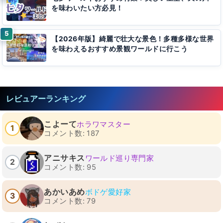
を味わいたい方必見！
【2026年版】綺麗で壮大な景色！多種多様な世界
を味わえるおすすめ景観ワールドに行こう
レビュアーランキング
こよーて
ホラワマスター
1
コメント数: 187
アニサキス
ワールド巡り専門家
2
コメント数: 95
あかいあめ
ボドゲ愛好家
3
コメント数: 79