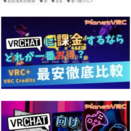
鉄道/電車/列車/駅
雨
音楽
食べ物/グルメ