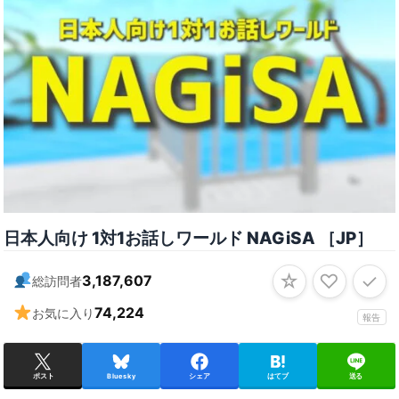
日本人向け 1対1お話しワールド NAGiSA ［JP］
☆
♡
✓
3,187,607
総訪問者
74,224
お気に入り
報告
ポスト
Bluesky
シェア
はてブ
送る