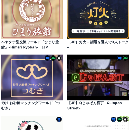
ヘヤタテ型交流ワールド「ひまり旅
［JP］灯火 – 話題を選んで3人トーク
館」-Himari Ryokan- ［JP］
–
1対1 お砂糖マッチングワールド「つ
【JP】Qじゃぱん横丁 -Q Japan
むぎ」
Street-