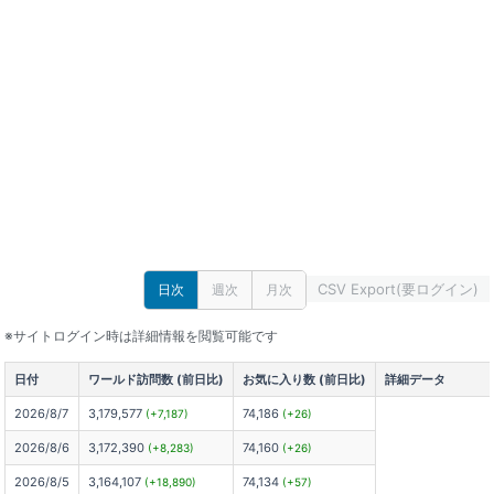
CSV Export(要ログイン)
日次
週次
月次
※サイトログイン時は詳細情報を閲覧可能です
日付
ワールド訪問数 (前日比)
お気に入り数 (前日比)
詳細データ
2026/8/7
3,179,577
74,186
(+7,187)
(+26)
2026/8/6
3,172,390
74,160
(+8,283)
(+26)
2026/8/5
3,164,107
74,134
(+18,890)
(+57)