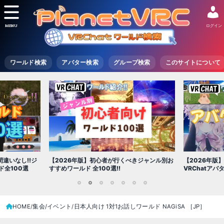
MENU
ログイン
ワールド検索
アバター検索
グループ検索
このサイトについて
【2026年版
きジャンル別お
【2026年版】初心者必見!!無料で使える
世界を味わえ
VRChatアバター（アバターワールド紹介）
1
2
3
4
5
6
7
HOME
集会/イベント
日本人向け 1対1お話しワールド NAGiSA ［JP］