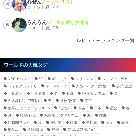
れぜん
スペシャリスト
4
コメント数: 44
ろんろん
ワールド巡り熟練者
5
コメント数: 26
レビュアーランキング一覧
ワールドの人気タグ
NPCアバター
SF
ギミック
クリスマス
ジャンプスケア
フォトグラメトリ
ボードゲーム
人型アバター(女性)
公式/公認
写真展示
写真撮影
冬
和風
喫茶店/カフェ
夏
夕方/朝焼け/夜明け
夜
学校/教室
宇宙
射撃/シューティング/FPS
幻想的
探索
日本
星空
春
月
桜/お花見
水族館/アクアリウム
海
睡眠
短時間プレイ
秋
美術館
脱出
自動車
花火
花畑
街並み
遺跡/廃墟
部屋
酒場/居酒屋/BAR