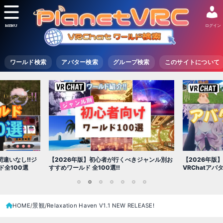
MENU
ログイン
ワールド検索
アバター検索
グループ検索
このサイトについて
【2026年版
きジャンル別お
【2026年版】初心者必見!!無料で使える
世界を味わえ
VRChatアバター（アバターワールド紹介）
1
2
3
4
5
6
7
HOME
景観
Relaxation Haven V1․1 NEW RELEASEǃ