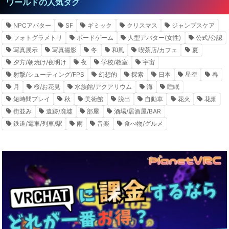
ワールドの人気タグ
NPCアバター
SF
ギミック
クリスマス
ジャンプスケア
フォトグラメトリ
ボードゲーム
人型アバター(女性)
公式/公認
写真展示
写真撮影
冬
和風
喫茶店/カフェ
夏
夕方/朝焼け/夜明け
夜
学校/教室
宇宙
射撃/シューティング/FPS
幻想的
探索
日本
星空
春
月
桜/お花見
水族館/アクアリウム
海
睡眠
短時間プレイ
秋
美術館
脱出
自動車
花火
花畑
街並み
遺跡/廃墟
部屋
酒場/居酒屋/BAR
鉄道/電車/列車/駅
雨
音楽
食べ物/グルメ