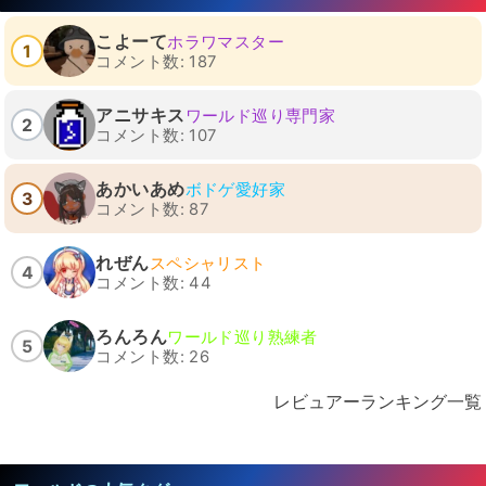
こよーて
ホラワマスター
1
コメント数: 187
アニサキス
ワールド巡り専門家
2
コメント数: 107
あかいあめ
ボドゲ愛好家
3
コメント数: 87
れぜん
スペシャリスト
4
コメント数: 44
ろんろん
ワールド巡り熟練者
5
コメント数: 26
レビュアーランキング一覧