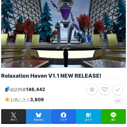
Relaxation Haven V1․1 NEW RELEASEǃ
☆
♡
✓
146,442
総訪問者
3,809
お気に入り
報告
ポスト
Bluesky
シェア
はてブ
送る