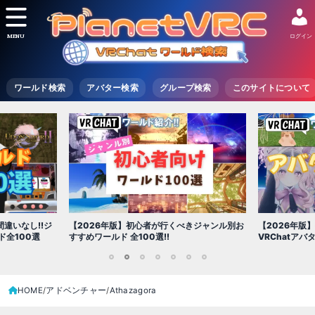
MENU
ログイン
ワールド検索
アバター検索
グループ検索
このサイトについて
【2026年版
きジャンル別お
【2026年版】初心者必見!!無料で使える
世界を味わえ
VRChatアバター（アバターワールド紹介）
1
2
3
4
5
6
7
HOME
アドベンチャー
Athazagora