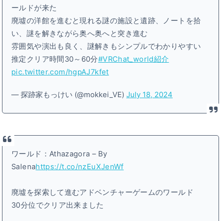
ールドが来た
廃墟の洋館を進むと現れる謎の施設と遺跡、ノートを拾
い、謎を解きながら奥へ奥へと突き進む
雰囲気や演出も良く、謎解きもシンプルでわかりやすい
推定クリア時間30～60分
#VRChat_world紹介
pic.twitter.com/hgpAJ7kfet
— 探跡家もっけい (@mokkei_VE)
July 18, 2024
ワールド：Athazagora – By
Salena
https://t.co/nzEuXJenWf
廃墟を探索して進むアドベンチャーゲームのワールド
30分位でクリア出来ました