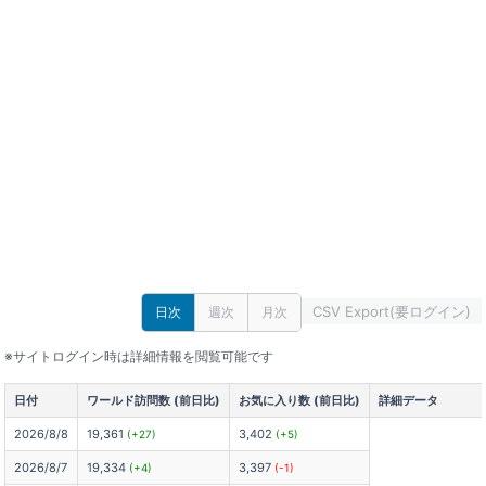
CSV Export(要ログイン)
日次
週次
月次
※サイトログイン時は詳細情報を閲覧可能です
日付
ワールド訪問数 (前日比)
お気に入り数 (前日比)
詳細データ
2026/8/8
19,361
3,402
(+27)
(+5)
2026/8/7
19,334
3,397
(+4)
(-1)