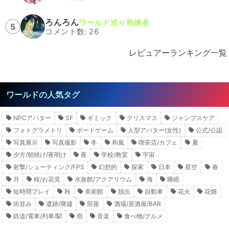
ろんろん
ワールド巡り熟練者
5
コメント数: 26
レビュアーランキング一覧
ワールドの人気タグ
NPCアバター
SF
ギミック
クリスマス
ジャンプスケア
フォトグラメトリ
ボードゲーム
人型アバター(女性)
公式/公認
写真展示
写真撮影
冬
和風
喫茶店/カフェ
夏
夕方/朝焼け/夜明け
夜
学校/教室
宇宙
射撃/シューティング/FPS
幻想的
探索
日本
星空
春
月
桜/お花見
水族館/アクアリウム
海
睡眠
短時間プレイ
秋
美術館
脱出
自動車
花火
花畑
街並み
遺跡/廃墟
部屋
酒場/居酒屋/BAR
鉄道/電車/列車/駅
雨
音楽
食べ物/グルメ