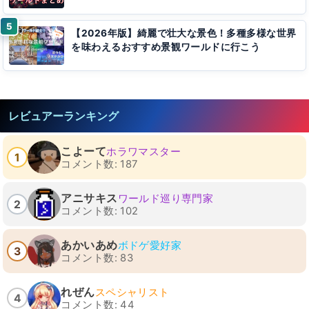
【2026年版】綺麗で壮大な景色！多種多様な世界
を味わえるおすすめ景観ワールドに行こう
レビュアーランキング
こよーて
ホラワマスター
1
コメント数: 187
アニサキス
ワールド巡り専門家
2
コメント数: 102
あかいあめ
ボドゲ愛好家
3
コメント数: 83
れぜん
スペシャリスト
4
コメント数: 44