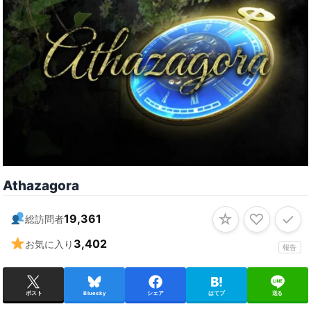
Athazagora
☆
♡
✓
19,361
総訪問者
3,402
お気に入り
報告
ポスト
Bluesky
シェア
はてブ
送る