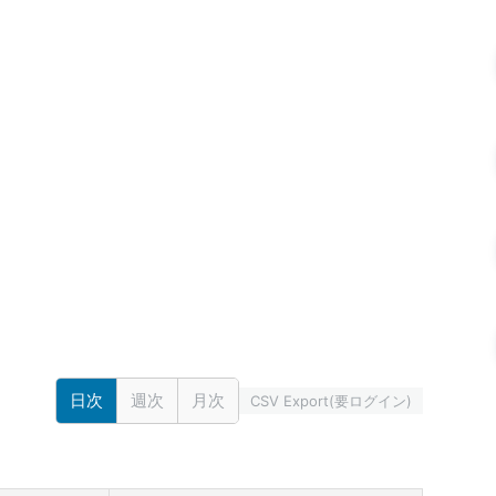
日次
週次
月次
CSV Export(要ログイン)