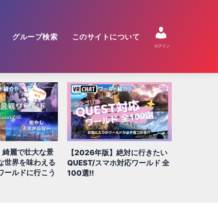
グループ検索
このサイトについて
ログイン
【2026
】絶対に行きたい
【2026年版】VRChatでおす
人気ホラー
マホ対応ワールド 全
すめ!! 謎解きワールド20選
ボリューム