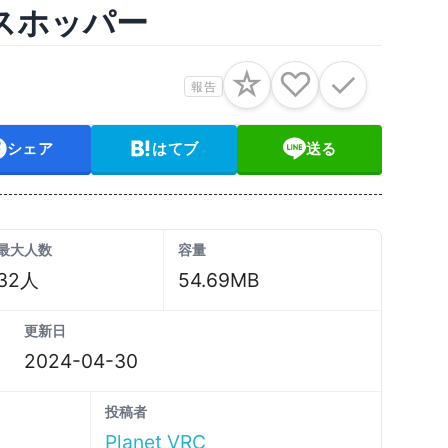
ペースホッパー
☆
♡
✓
報告
シェア
はてブ
送る
最大人数
容量
32人
54.69MB
更新日
2024-04-30
投稿者
Planet VRC