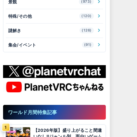
景観
(973)
特殊/その他
(120)
謎解き
(126)
集会/イベント
(91)
ワールド月間特集記事
【2026年版】盛り上がること間違
いなし!!ジャンル別、面白いゲーム