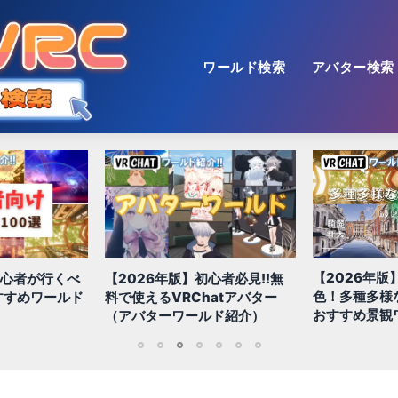
ワールド検索
アバター検索
【2026年版】綺麗で壮大な景
心者必見!!無
【2026年版
色！多種多様な世界を味わえる
hatアバター
QUEST/ス
おすすめ景観ワールドに行こう
ルド紹介）
100選!!
1
2
3
4
5
6
7