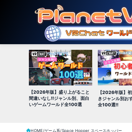
り上がること
【2026年版】初心者が行くべ
【2026年版】初
ンル別、面白
きジャンル別おすすめワールド
料で使えるVRC
100選
全100選!!
（アバターワー
HOME
ゲーム系
Space Hopper スペースホッパー