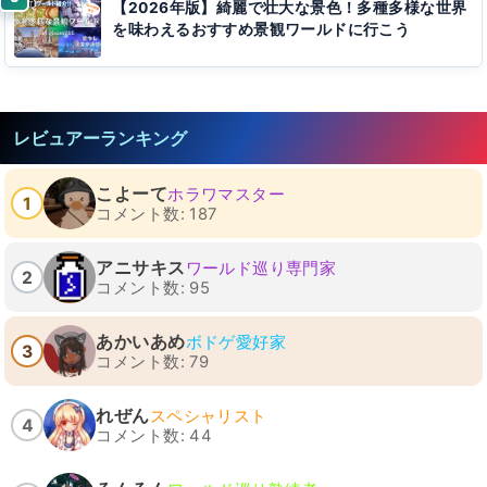
【2026年版】綺麗で壮大な景色！多種多様な世界
を味わえるおすすめ景観ワールドに行こう
レビュアーランキング
こよーて
ホラワマスター
1
コメント数: 187
アニサキス
ワールド巡り専門家
2
コメント数: 95
あかいあめ
ボドゲ愛好家
3
コメント数: 79
れぜん
スペシャリスト
4
コメント数: 44