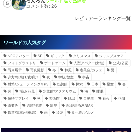
ろんろん
ワールド巡り熟練者
5
コメント数: 26
レビュアーランキング一覧
ワールドの人気タグ
NPCアバター
SF
ギミック
クリスマス
ジャンプスケア
フォトグラメトリ
ボードゲーム
人型アバター(女性)
公式/公認
写真展示
写真撮影
冬
和風
喫茶店/カフェ
夏
夕方/朝焼け/夜明け
夜
学校/教室
宇宙
射撃/シューティング/FPS
幻想的
探索
日本
星空
春
月
桜/お花見
水族館/アクアリウム
海
睡眠
短時間プレイ
秋
美術館
脱出
自動車
花火
花畑
街並み
遺跡/廃墟
部屋
酒場/居酒屋/BAR
鉄道/電車/列車/駅
雨
音楽
食べ物/グルメ