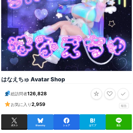
はなえちゅ Avatar Shop
☆
♡
✓
126,828
総訪問者
2,959
お気に入り
報告
ポスト
Bluesky
シェア
はてブ
送る