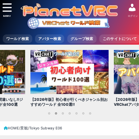
MENU
ログイン
ワールド検索
アバター検索
グループ検索
このサイトについて
【2026年版
きジャンル別お
【2026年版】初心者必見!!無料で使える
世界を味わえ
VRChatアバター（アバターワールド紹介）
1
2
3
4
5
6
7
HOME
景観
Tokyo Subway E06