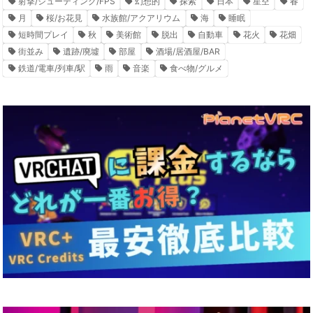
射撃/シューティング/FPS
幻想的
探索
日本
星空
春
月
桜/お花見
水族館/アクアリウム
海
睡眠
短時間プレイ
秋
美術館
脱出
自動車
花火
花畑
街並み
遺跡/廃墟
部屋
酒場/居酒屋/BAR
鉄道/電車/列車/駅
雨
音楽
食べ物/グルメ