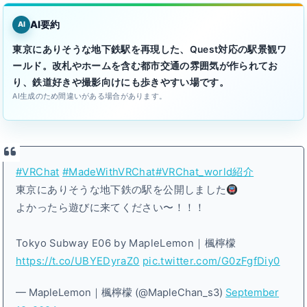
AI要約
AI
東京にありそうな地下鉄駅を再現した、Quest対応の駅景観ワ
ールド。改札やホームを含む都市交通の雰囲気が作られてお
り、鉄道好きや撮影向けにも歩きやすい場です。
AI生成のため間違いがある場合があります。
#VRChat
#MadeWithVRChat
#VRChat_world紹介
東京にありそうな地下鉄の駅を公開しました
よかったら遊びに来てください〜！！！
Tokyo Subway E06 by MapleLemon｜楓檸檬
https://t.co/UBYEDyraZ0
pic.twitter.com/G0zFgfDiy0
— MapleLemon｜楓檸檬 (@MapleChan_s3)
September