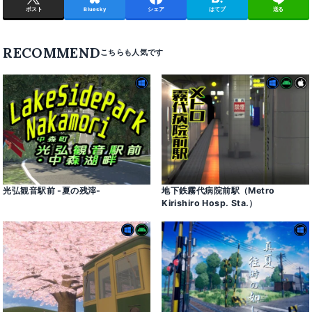
ポスト
Bluesky
シェア
はてブ
送る
RECOMMEND
光弘観音駅前 -夏の残滓-
地下鉄霧代病院前駅（Metro
Kirishiro Hosp․ Sta․）