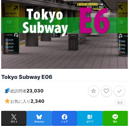
Tokyo Subway E06
☆
♡
✓
23,030
総訪問者
2,340
お気に入り
報告
ポスト
Bluesky
シェア
はてブ
送る