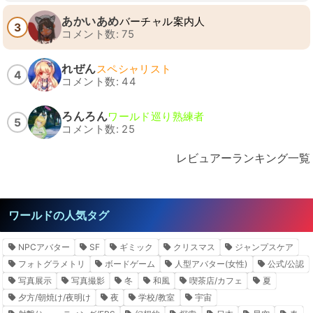
あかいあめ
バーチャル案内人
3
コメント数: 75
れぜん
スペシャリスト
4
コメント数: 44
ろんろん
ワールド巡り熟練者
5
コメント数: 25
レビュアーランキング一覧
ワールドの人気タグ
NPCアバター
SF
ギミック
クリスマス
ジャンプスケア
フォトグラメトリ
ボードゲーム
人型アバター(女性)
公式/公認
写真展示
写真撮影
冬
和風
喫茶店/カフェ
夏
夕方/朝焼け/夜明け
夜
学校/教室
宇宙