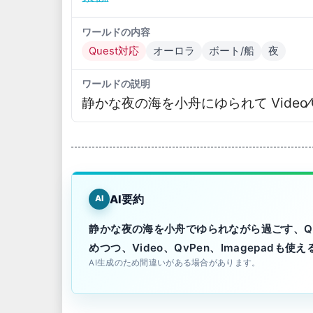
ワールドの内容
Quest対応
オーロラ
ボート/船
夜
ワールドの説明
静かな夜の海を小舟にゆられて Video⁄Qv
AI要約
AI
静かな夜の海を小舟でゆられながら過ごす、Q
めつつ、Video、QvPen、Imagepadも
AI生成のため間違いがある場合があります。