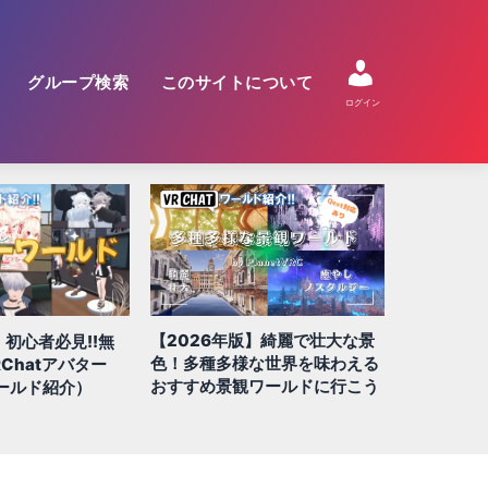
グループ検索
このサイトについて
ログイン
】綺麗で壮大な景
【2026年版】絶対に行きたい
【2026年
な世界を味わえる
QUEST/スマホ対応ワールド 全
すめ!! 謎
ワールドに行こう
100選!!