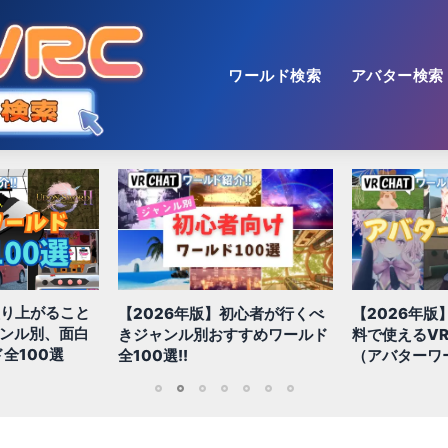
ワールド検索
アバター検索
【2026年版
初心者が行くべ
【2026年版】初心者必見!!無
色！多種多様
すすめワールド
料で使えるVRChatアバター
おすすめ景観
（アバターワールド紹介）
1
2
3
4
5
6
7