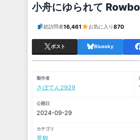
小舟にゆられて Rowboat
16,461
870
総訪問者
お気に入り
ポスト
Bluesky
製作者
さぼてん2929
公開日
2024-09-29
カテゴリ
景観