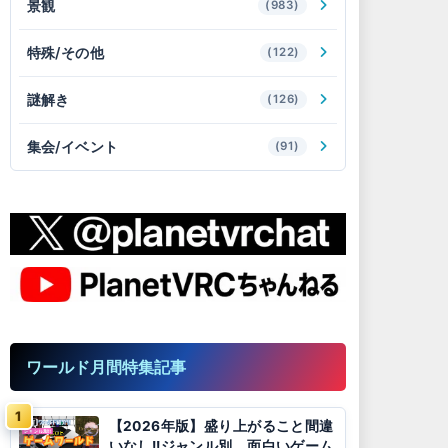
景観
(983)
特殊/その他
(122)
謎解き
(126)
集会/イベント
(91)
ワールド月間特集記事
【2026年版】盛り上がること間違
いなし!!ジャンル別、面白いゲーム