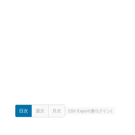
日次
週次
月次
CSV Export(要ログイン)