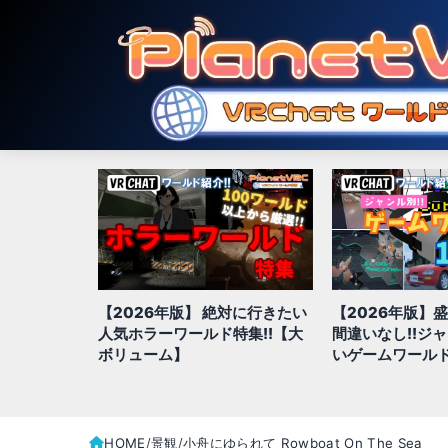
対に行きたい
【2026年版】盛り上がること
【2026年版】
特集!!【大
間違いなし!!ジャンル別、面白
きジャンル別お
いゲームワールド全100選
全100選!!
HOME
景観
小舟にゆられて Rowboat On The Sea