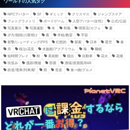
ワールドの人気タグ
NPCアバター
SF
ギミック
クリスマス
ジャンプスケア
フォトグラメトリ
ボードゲーム
人型アバター(女性)
公式/公認
写真展示
写真撮影
冬
和風
喫茶店/カフェ
夏
夕方/朝焼け/夜明け
夜
学校/教室
宇宙
射撃/シューティング/FPS
幻想的
探索
日本
星空
春
月
桜/お花見
水族館/アクアリウム
海
睡眠
短時間プレイ
秋
美術館
脱出
自動車
花火
花畑
街並み
遺跡/廃墟
部屋
酒場/居酒屋/BAR
鉄道/電車/列車/駅
雨
音楽
食べ物/グルメ