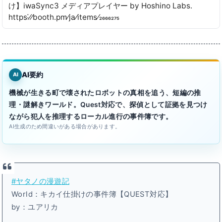
け】iwaSync3 メディアプレイヤー by Hoshino Labs․
https˸⁄⁄booth․pm⁄ja⁄items⁄2666275
AI要約
AI
機械が生きる町で壊されたロボットの真相を追う、短編の推
理・謎解きワールド。Quest対応で、探偵として証拠を見つけ
ながら犯人を推理するローカル進行の事件簿です。
AI生成のため間違いがある場合があります。
#ヤタノの漫遊記
World：キカイ仕掛けの事件簿【QUEST対応】
by：ユアリカ