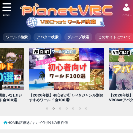
MENU
ログイン
ワールド検索
アバター検索
グループ検索
このサイトについて
【2026年版
きジャンル別お
【2026年版】初心者必見!!無料で使える
世界を味わえ
VRChatアバター（アバターワールド紹介）
1
2
3
4
5
6
7
HOME
謎解き
キカイ仕掛けの事件簿