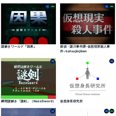
謎解きワールド『因果』
探偵・謎川事件譚-仮想現実殺人事
件-⁄satsujinjiken
瞬間謎解き「謎剣」（NazoSword）
仮想身長研究所