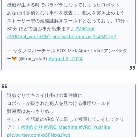
機械が生きる町でバラバラになってしまったロボット
あなたは探偵となり事件を捜査し、犯人を突き止めよう
ストーリー型の短編謎解きワールドとなっており、10分～
30分 ほどで遊ぶ事が出来ますよ
#VRChat
#VRChat_world紹介
pic.twitter.com/VrYs4MCrgP
— ヤタノ＠バーチャル FOX MetaQuest Vketアンバサダ
ー
(@fox_yata9)
August 3, 2024
謎めぐりでキカイ仕掛けの事件簿に
ロボットが殺された犯人を見つける推理ワールド
難易度はあっさりめ…
そして、今話題のVRC_Yに関して考察して…そしてクリ
ア！！
#謎めぐり
#VRC_Machine
#VRC_Yuarika
pic.twitter.com/pSFNbgJjwg