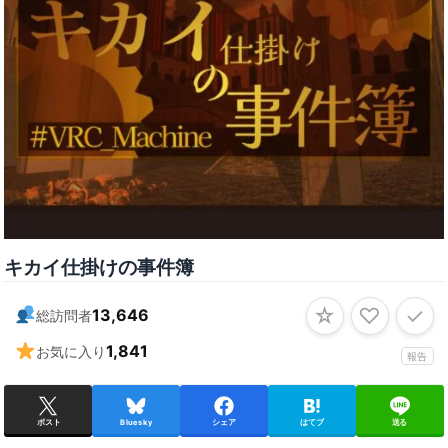
キカイ仕掛けの事件簿
☆
♡
✓
13,646
総訪問者
1,841
お気に入り
報告
ポスト
Bluesky
シェア
はてブ
送る