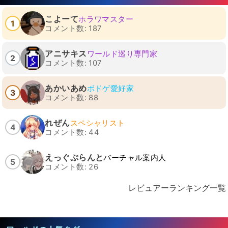
こよーて
ホラワマスター
1
コメント数: 187
アニサキス
ワールド巡り専門家
2
コメント数: 107
あかいあめ
ボドゲ愛好家
3
コメント数: 88
れぜん
スペシャリスト
4
コメント数: 44
えっぐぷらんと
バーチャル案内人
5
コメント数: 26
レビュアーランキング一覧