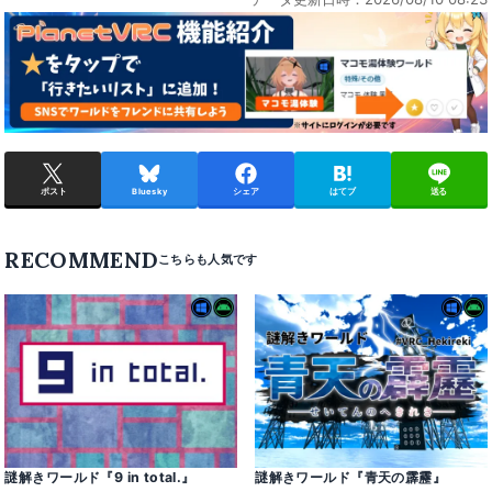
ポスト
Bluesky
シェア
はてブ
送る
RECOMMEND
謎解きワールド『9 in total․』
謎解きワールド『青天の霹靂』