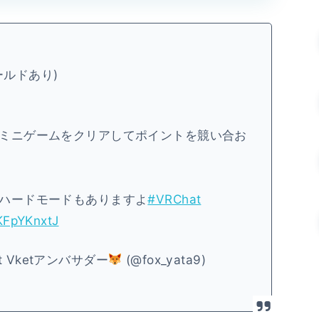
ワールドあり)
ミニゲームをクリアしてポイントを競い合お
ハードモードもありますよ
#VRChat
iKFpYKnxtJ
t Vketアンバサダー
(@fox_yata9)