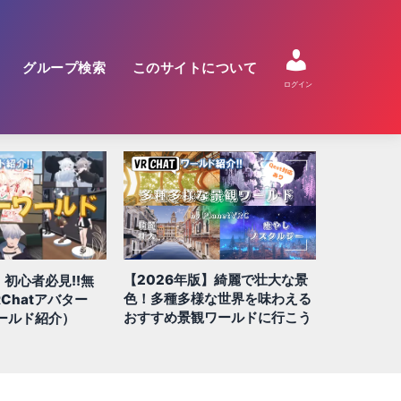
グループ検索
このサイトについて
ログイン
】綺麗で壮大な景
【2026年版】絶対に行きたい
【2026年
な世界を味わえる
QUEST/スマホ対応ワールド 全
すめ!! 謎
ワールドに行こう
100選!!