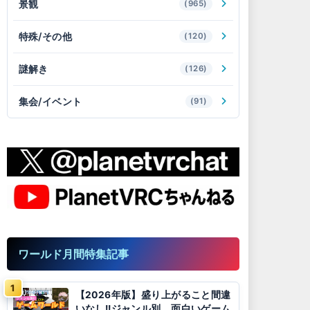
景観
(965)
特殊/その他
(120)
謎解き
(126)
集会/イベント
(91)
ワールド月間特集記事
【2026年版】盛り上がること間違
いなし!!ジャンル別、面白いゲーム