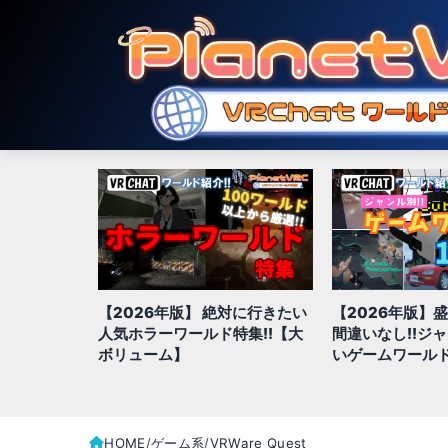
対に行きたい
【2026年版】盛り上がること
【2026年版】
特集!!【大
間違いなし!!ジャンル別、面白
きジャンル別お
いゲームワールド全100選
全100選!!
HOME
ゲーム系
VRWare Quest