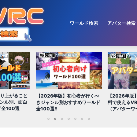
ワールド検索
アバター検索
【2026年版
初心者が行くべ
【2026年版】初心者必見!!無
色！多種多様
すすめワールド
料で使えるVRChatアバター
おすすめ景観
（アバターワールド紹介）
1
2
3
4
5
6
7