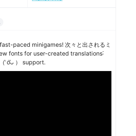
風
es of fast-paced minigamesǃ 次々と出されるミ
 for user-created translations˸
 ̔ȯ̕ᴗ ） support․