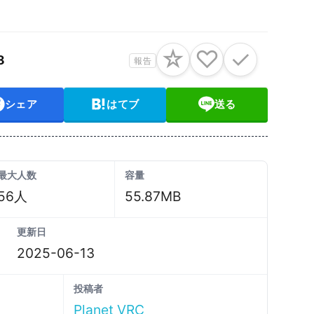
☆
♡
✓
8
報告
シェア
はてブ
送る
最大人数
容量
56人
55.87MB
更新日
2025-06-13
投稿者
Planet VRC