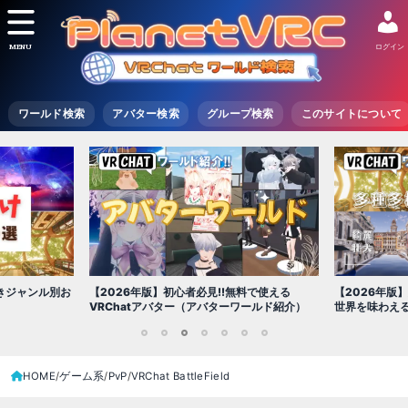
MENU
ログイン
ワールド検索
アバター検索
グループ検索
このサイトについて
【2026年版
きジャンル別お
【2026年版】初心者必見!!無料で使える
世界を味わえ
VRChatアバター（アバターワールド紹介）
1
2
3
4
5
6
7
HOME
ゲーム系
PvP
VRChat BattleField