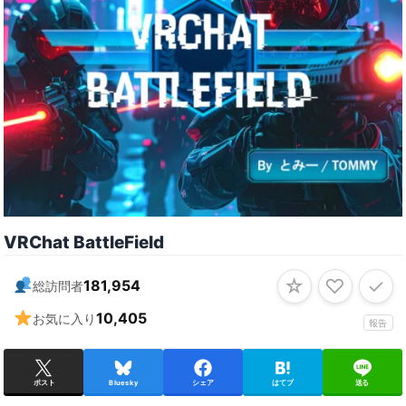
VRChat BattleField
☆
♡
✓
181,954
総訪問者
10,405
お気に入り
報告
ポスト
Bluesky
シェア
はてブ
送る