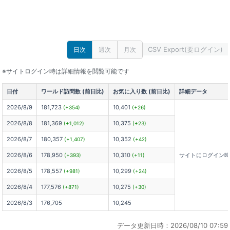
CSV Export(要ログイン)
日次
週次
月次
※サイトログイン時は詳細情報を閲覧可能です
日付
ワールド訪問数 (前日比)
お気に入り数 (前日比)
詳細データ
2026/8/9
181,723
10,401
(+354)
(+26)
2026/8/8
181,369
10,375
(+1,012)
(+23)
2026/8/7
180,357
10,352
(+1,407)
(+42)
2026/8/6
178,950
10,310
サイトにログイン
(+393)
(+11)
2026/8/5
178,557
10,299
(+981)
(+24)
2026/8/4
177,576
10,275
(+871)
(+30)
2026/8/3
176,705
10,245
データ更新日時：2026/08/10 07:59