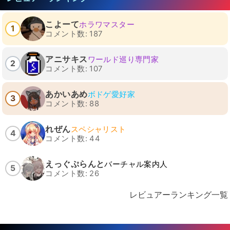
こよーて
ホラワマスター
1
コメント数: 187
アニサキス
ワールド巡り専門家
2
コメント数: 107
あかいあめ
ボドゲ愛好家
3
コメント数: 88
れぜん
スペシャリスト
4
コメント数: 44
えっぐぷらんと
バーチャル案内人
5
コメント数: 26
レビュアーランキング一覧