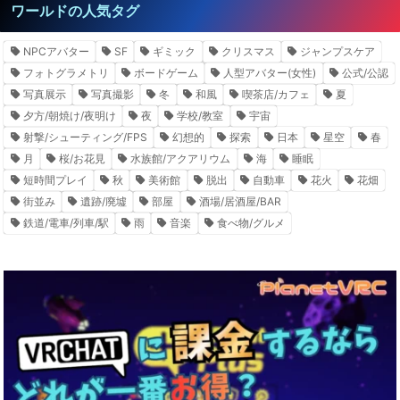
ワールドの人気タグ
NPCアバター
SF
ギミック
クリスマス
ジャンプスケア
フォトグラメトリ
ボードゲーム
人型アバター(女性)
公式/公認
写真展示
写真撮影
冬
和風
喫茶店/カフェ
夏
夕方/朝焼け/夜明け
夜
学校/教室
宇宙
射撃/シューティング/FPS
幻想的
探索
日本
星空
春
月
桜/お花見
水族館/アクアリウム
海
睡眠
短時間プレイ
秋
美術館
脱出
自動車
花火
花畑
街並み
遺跡/廃墟
部屋
酒場/居酒屋/BAR
鉄道/電車/列車/駅
雨
音楽
食べ物/グルメ