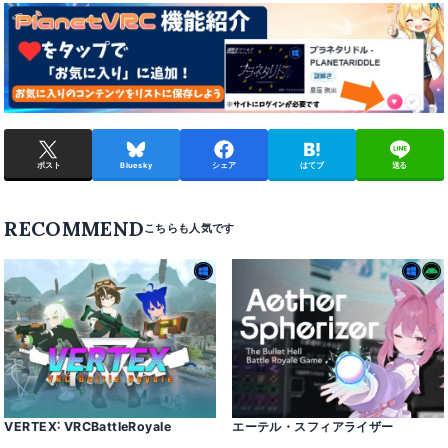
ポスト
Bluesky
シェア
はてブ
送る
RECOMMEND
VERTEX˸ VRCBattleRoyale
エーテル・スフィアライザー