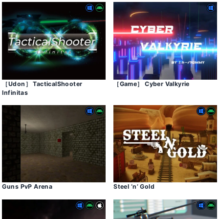
［Udon］ TacticalShooter
［Game］ Cyber Valkyrie
Infinitas
Guns PvP Arena
Steel ‘n’ Gold