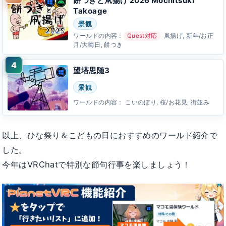
餅つきと凧揚げ 2026 Mochitsuki
Takoage
景観
ワールドの内容：
Quest対応
凧揚げ, 新年/お正
月/大晦日, 餅つき
望塔思随3
景観
ワールドの内容：
こいのぼり, 桜/お花見, 街並み
以上、ひな祭り＆こどもの日におすすめのワールド紹介で
した。
今年はVRChatで特別な節句行事を楽しましょう！