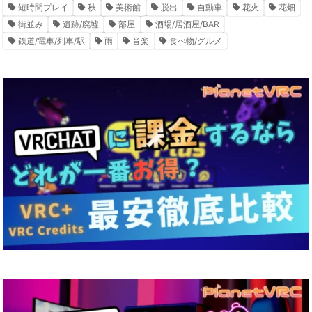
短時間プレイ
秋
美術館
脱出
自動車
花火
花畑
街並み
遺跡/廃墟
部屋
酒場/居酒屋/BAR
鉄道/電車/列車/駅
雨
音楽
食べ物/グルメ