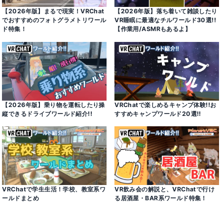
【2026年版】まるで現実！VRChat
【2026年版】落ち着いて雑談したり
でおすすめのフォトグラメトリワール
VR睡眠に最適なチルワールド30選!!
ド特集！
【作業用/ASMRもあるよ】
【2026年版】乗り物を運転したり操
VRChatで楽しめるキャンプ体験!!お
縦できるドライブワールド紹介!!
すすめキャンプワールド20選!!
VRChatで学生生活！学校、教室系ワ
VR飲み会の解説と、VRChatで行け
ールドまとめ
る居酒屋・BAR系ワールド特集！