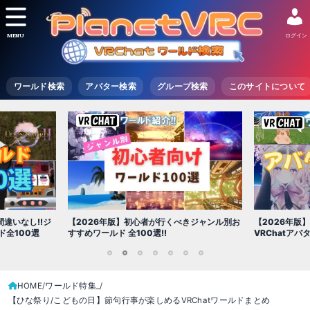
MENU
ログイン
ワールド検索
アバター検索
グループ検索
このサイトについて
【2026年版】初心者が行くべきジャンル別お
【2026年版】初心者必見!
すすめワールド 全100選!!
VRChatアバター（アバタ
1
2
3
4
5
6
7
HOME
ワールド特集_
【ひな祭り/こどもの日】節句行事が楽しめるVRChatワールドまとめ