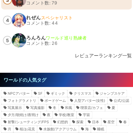
3
コメント数: 79
れぜん
スペシャリスト
4
コメント数: 44
ろんろん
ワールド巡り熟練者
5
コメント数: 26
レビュアーランキング一覧
ワールドの人気タグ
NPCアバター
SF
ギミック
クリスマス
ジャンプスケア
フォトグラメトリ
ボードゲーム
人型アバター(女性)
公式/公認
写真展示
写真撮影
冬
和風
喫茶店/カフェ
夏
夕方/朝焼け/夜明け
夜
学校/教室
宇宙
射撃/シューティング/FPS
幻想的
探索
日本
星空
春
月
桜/お花見
水族館/アクアリウム
海
睡眠