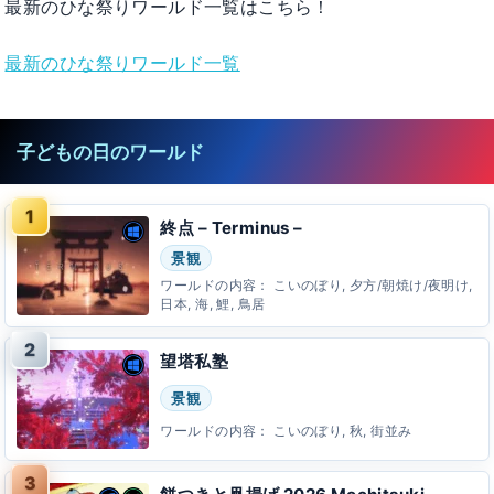
最新のひな祭りワールド一覧はこちら！
最新のひな祭りワールド一覧
子どもの日のワールド
終点 – Terminus –
景観
ワールドの内容：
こいのぼり, 夕方/朝焼け/夜明け,
日本, 海, 鯉, 鳥居
望塔私塾
景観
ワールドの内容：
こいのぼり, 秋, 街並み