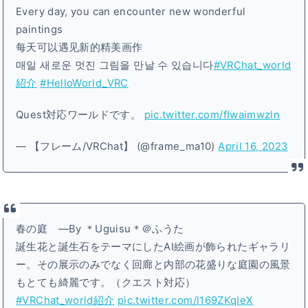
Every day, you can encounter new wonderful
paintings
每天可以遇见新的精美画作
매일 새로운 멋진 그림을 만날 수 있습니다
#VRChat_world
紹介
#HelloWorld_VRC
Quest対応ワールドです。
pic.twitter.com/fIwaimwzln
— 【フレーム/VRChat】 (@frame_ma10)
April 16, 2023
春の庭 ―By ＊Uguisu＊＠ふうた
誕生花と誕生石をテーマにしたAI絵画が飾られたギャラリ
ー。その展示のみでなく回廊と内部の花盛りな庭園の風景
もとても綺麗です。（クエスト対応）
#VRChat_world紹介
pic.twitter.com/l169ZKqIeX