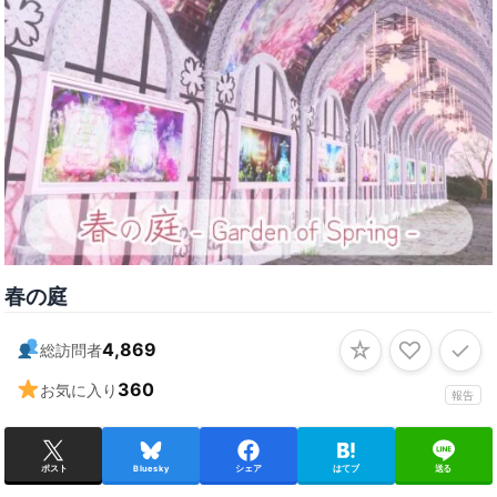
春の庭
☆
♡
✓
4,869
総訪問者
360
お気に入り
報告
ポスト
Bluesky
シェア
はてブ
送る