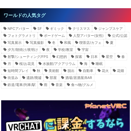
ワールドの人気タグ
NPCアバター
SF
ギミック
クリスマス
ジャンプスケア
フォトグラメトリ
ボードゲーム
人型アバター(女性)
公式/公認
写真展示
写真撮影
冬
和風
喫茶店/カフェ
夏
夕方/朝焼け/夜明け
夜
学校/教室
宇宙
射撃/シューティング/FPS
幻想的
探索
日本
星空
春
月
桜/お花見
水族館/アクアリウム
海
睡眠
短時間プレイ
秋
美術館
脱出
自動車
花火
花畑
街並み
遺跡/廃墟
部屋
酒場/居酒屋/BAR
鉄道/電車/列車/駅
雨
音楽
食べ物/グルメ