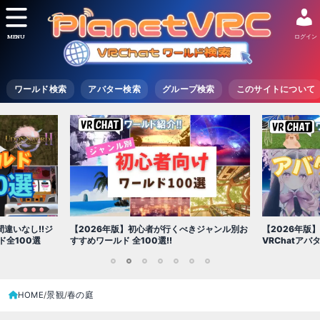
MENU
ログイン
ワールド検索
アバター検索
グループ検索
このサイトについて
【2026年版
きジャンル別お
【2026年版】初心者必見!!無料で使える
世界を味わえ
VRChatアバター（アバターワールド紹介）
1
2
3
4
5
6
7
HOME
景観
春の庭