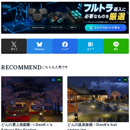
ポスト
Bluesky
シェア
はてブ
送る
RECOMMEND
どんの雲上桜庭園-＝DonK＝’s
どんの温泉旅館 – DonK’s hot
Sakura Sky Garden-
spring inn –