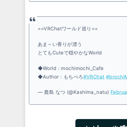
==VRChatワールド巡り==
あま～い香りが漂う
とてもCuteで穏やかなWorld
◆World : mochimochi_Cafe
◆Author : もちぺろ
#VRChat
#brochi
— 鹿島 なつ (@Kashima_natu)
Februa