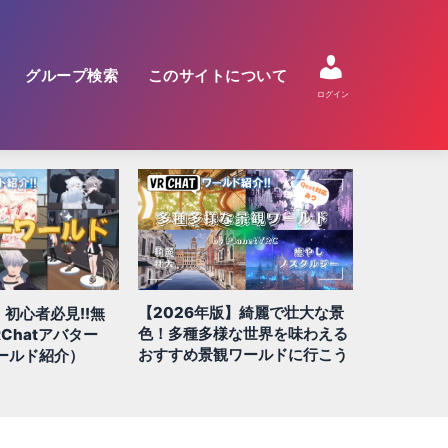
グループ検索
このサイトについて
ログイン
】綺麗で壮大な景
【2026年版】絶対に行きたい
【2026年
な世界を味わえる
QUEST/スマホ対応ワールド 全
すめ!! 謎
ワールドに行こう
100選!!