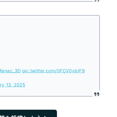
Manac_3D
pic.twitter.com/0FCV0ybIF9
ry 13, 2025