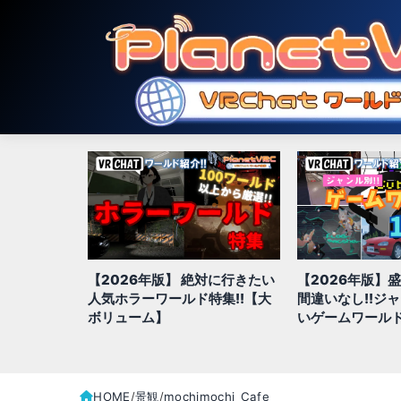
対に行きたい
【2026年版】盛り上がること
【2026年版】
特集!!【大
間違いなし!!ジャンル別、面白
きジャンル別お
いゲームワールド全100選
全100選!!
HOME
景観
mochimochi_Cafe