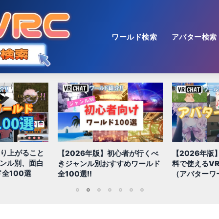
ワールド検索
アバター検索
【2026年版
初心者が行くべ
【2026年版】初心者必見!!無
色！多種多様
すすめワールド
料で使えるVRChatアバター
おすすめ景観
（アバターワールド紹介）
1
2
3
4
5
6
7