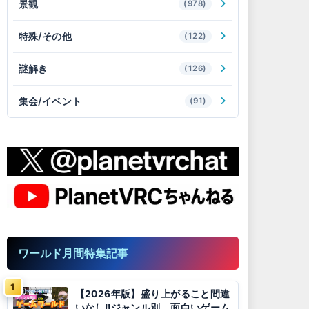
景観
(978)
特殊/その他
(122)
謎解き
(126)
集会/イベント
(91)
ワールド月間特集記事
【2026年版】盛り上がること間違
いなし!!ジャンル別、面白いゲーム