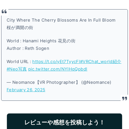
City Where The Cherry Blossoms Are In Full Bloom
桜が満開の街
World : Hanami Heights 花見の街
Author : Reth Sogen
World URL :
https://t.co/yEt7TyycFl
#VRChat_world紹介
#Neo写真
pic.twitter.com/NYIHqQpbdl
— Neomance【VR Photographer】 (@Neomance)
February 26, 2025
レビューや感想を投稿しよう！