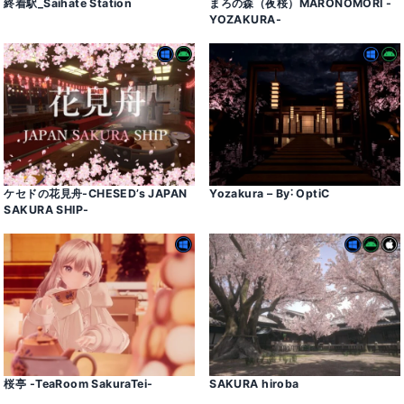
終着駅_Saihate Station
まろの森（夜桜）MARONOMORI -
YOZAKURA-
ケセドの花見舟-CHESED’s JAPAN
Yozakura – By˸ OptiC
SAKURA SHIP-
桜亭 -TeaRoom SakuraTei-
SAKURA hiroba