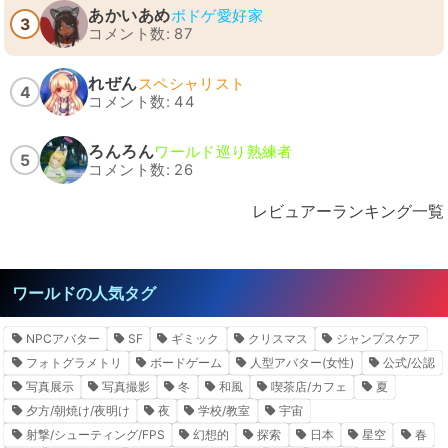
あかいあめ
ボドゲ愛好家
3
コメント数: 87
れぜん
スペシャリスト
4
コメント数: 44
ろんろん
ワールド巡り熟練者
5
コメント数: 26
レビュアーランキング一覧
ワールドの人気タグ
NPCアバター
SF
ギミック
クリスマス
ジャンプスケア
フォトグラメトリ
ボードゲーム
人型アバター(女性)
公式/公認
写真展示
写真撮影
冬
和風
喫茶店/カフェ
夏
夕方/朝焼け/夜明け
夜
学校/教室
宇宙
射撃/シューティング/FPS
幻想的
探索
日本
星空
春