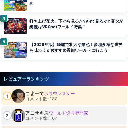
め
打ち上げ花火、下から見るか?VRで見るか? 花火が
綺麗なVRChatワールド特集！
【2026年版】綺麗で壮大な景色！多種多様な世界
を味わえるおすすめ景観ワールドに行こう
レビュアーランキング
こよーて
ホラワマスター
1
コメント数: 187
アニサキス
ワールド巡り専門家
2
コメント数: 107