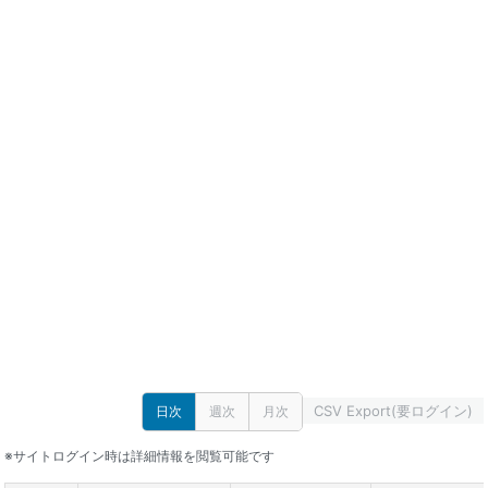
CSV Export(要ログイン)
日次
週次
月次
※サイトログイン時は詳細情報を閲覧可能です