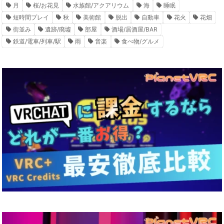
月
桜/お花見
水族館/アクアリウム
海
睡眠
短時間プレイ
秋
美術館
脱出
自動車
花火
花畑
街並み
遺跡/廃墟
部屋
酒場/居酒屋/BAR
鉄道/電車/列車/駅
雨
音楽
食べ物/グルメ