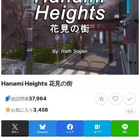
Hanami Heights 花見の街
☆
♡
✓
37,964
総訪問者
3,458
お気に入り
報告
ポスト
Bluesky
シェア
はてブ
送る