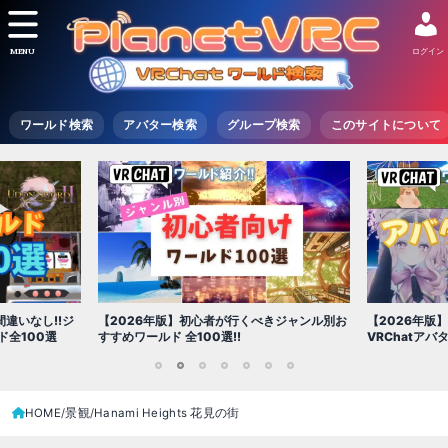
MENU
ログイン
ワールド検索
アバター検索
グループ検索
このサイトについて
【2026年版
きジャンル別お
【2026年版】初心者必見!!無料で使える
世界を味わえ
VRChatアバター（アバターワールド紹介）
1
2
3
4
5
6
7
HOME
景観
Hanami Heights 花見の街