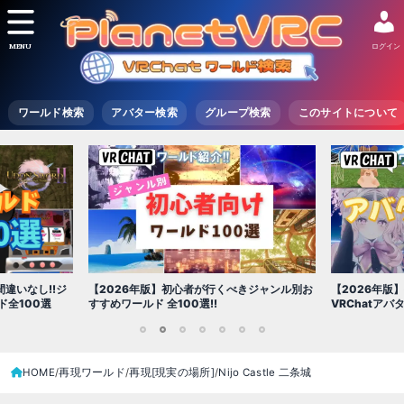
MENU
ログイン
ワールド検索
アバター検索
グループ検索
このサイトについて
【2026年版
きジャンル別お
【2026年版】初心者必見!!無料で使える
世界を味わえ
VRChatアバター（アバターワールド紹介）
1
2
3
4
5
6
7
HOME
再現ワールド
再現[現実の場所]
Nijo Castle 二条城