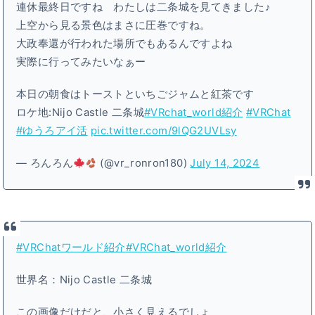
連休最終日ですね わたしは二条城を見てきました♪
上空から見る景色はまさに圧巻ですね。
大政奉還が行われた場所でもあるんですよね
実際に行ってみたいなぁー
本日の朝食はトーストといちごジャムと紅茶です
ロケ地:Nijo Castle 二条城
#VRchat_world紹介
#VRChat
#ゆうろアイ活
pic.twitter.com/9lQG2UVLsy
— ろんろん
(@vr_ronron180)
July 14, 2024
#VRChatワールド紹介
#VRChat_world紹介
世界名：Nijo Castle 二条城
この画像だけだと、小さく見えるでしょ