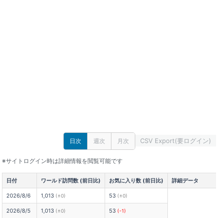
CSV Export(要ログイン)
日次
週次
月次
※サイトログイン時は詳細情報を閲覧可能です
日付
ワールド訪問数 (前日比)
お気に入り数 (前日比)
詳細データ
2026/8/6
1,013
53
(±0)
(±0)
2026/8/5
1,013
53
(±0)
(-1)