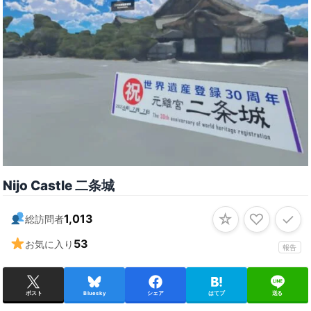
Nijo Castle 二条城
☆
♡
✓
1,013
総訪問者
53
お気に入り
報告
ポスト
Bluesky
シェア
はてブ
送る