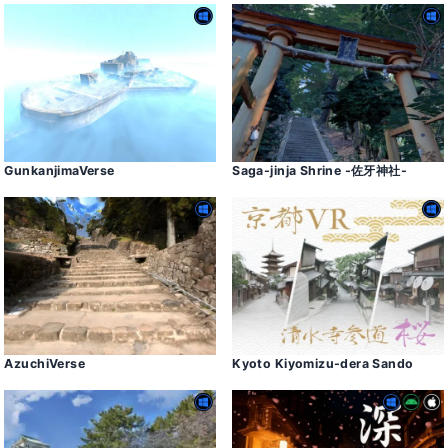
GunkanjimaVerse
Saga-jinja Shrine -佐牙神社-
AzuchiVerse
Kyoto Kiyomizu-dera Sando