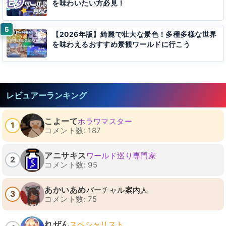
を味わいたい方必見！
【2026年版】綺麗で壮大な景色！多種多様な世界
を味わえるおすすめ景観ワールドに行こう
レビュアーランキング
こよーて
ホラワマスター
1
コメント数: 187
アニサキス
ワールド巡り専門家
2
コメント数: 95
あかいあめ
バーチャル案内人
3
コメント数: 75
れぜん
スペシャリスト