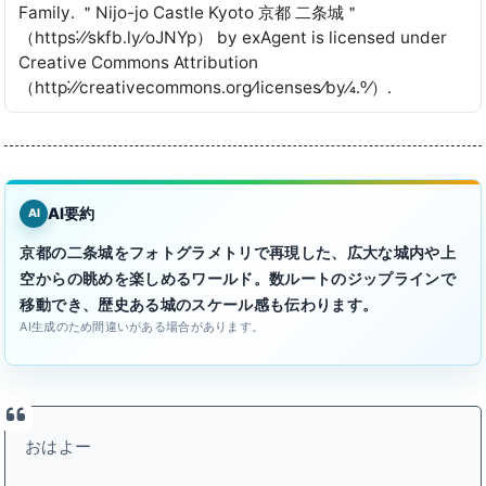
Family․ ＂Nijo-jo Castle Kyoto 京都 二条城＂
（https˸⁄⁄skfb․ly⁄oJNYp） by exAgent is licensed under
Creative Commons Attribution
（http˸⁄⁄creativecommons․org⁄licenses⁄by⁄4․0⁄）․
AI要約
AI
京都の二条城をフォトグラメトリで再現した、広大な城内や上
空からの眺めを楽しめるワールド。数ルートのジップラインで
移動でき、歴史ある城のスケール感も伝わります。
AI生成のため間違いがある場合があります。
おはよー