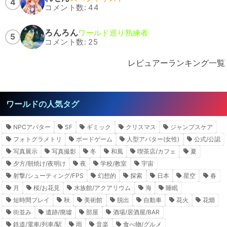
4
コメント数: 44
ろんろん
ワールド巡り熟練者
5
コメント数: 25
レビュアーランキング一覧
ワールドの人気タグ
NPCアバター
SF
ギミック
クリスマス
ジャンプスケア
フォトグラメトリ
ボードゲーム
人型アバター(女性)
公式/公認
写真展示
写真撮影
冬
和風
喫茶店/カフェ
夏
夕方/朝焼け/夜明け
夜
学校/教室
宇宙
射撃/シューティング/FPS
幻想的
探索
日本
星空
春
月
桜/お花見
水族館/アクアリウム
海
睡眠
短時間プレイ
秋
美術館
脱出
自動車
花火
花畑
街並み
遺跡/廃墟
部屋
酒場/居酒屋/BAR
鉄道/電車/列車/駅
雨
音楽
食べ物/グルメ