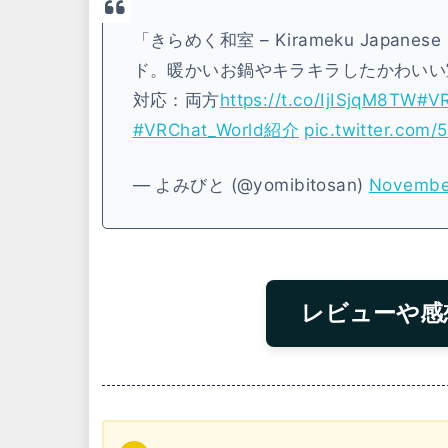
「きらめく和室 – Kirameku Japa
ド。暖かいお鍋やキラキラしたかわいい
対応：両方
https://t.co/IjISjqM8TW
#V
#VRChat_World紹介
pic.twitter.com/
— よみびと (@yomibitosan)
Novembe
レビューや感