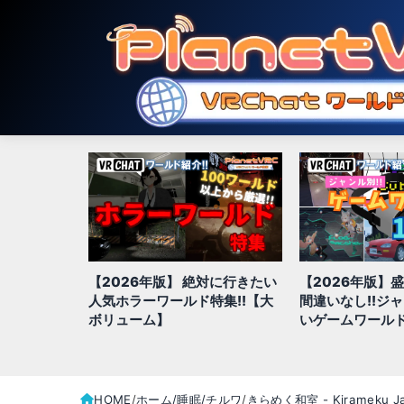
対に行きたい
【2026年版】盛り上がること
【2026年版】
特集!!【大
間違いなし!!ジャンル別、面白
きジャンル別お
いゲームワールド全100選
全100選!!
HOME
ホーム/睡眠/チルワ
きらめく和室 - Kirameku Ja