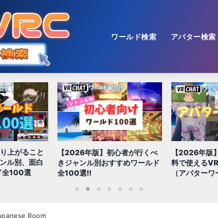
ワールド検索
アバター検索
【2026年版
初心者が行くべ
【2026年版】初心者必見!!無
色！多種多様
すすめワールド
料で使えるVRChatアバター
おすすめ景観
（アバターワールド紹介）
1
2
3
4
5
6
7
panese Room