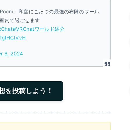
nese Room」和室にこたつの最強の布陣のワール
室内で過ごせます
RChat
#VRChatワールド紹介
5fgIHCIVvH
r 6, 2024
想を投稿しよう！