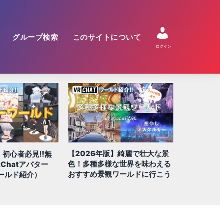
グループ検索
このサイトについて
ログイン
】綺麗で壮大な景
【2026年版】絶対に行きたい
【2026年
な世界を味わえる
QUEST/スマホ対応ワールド 全
すめ!! 謎
ワールドに行こう
100選!!