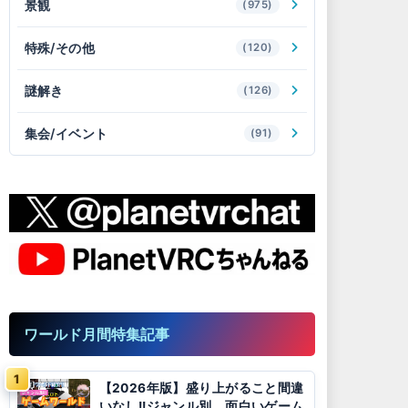
景観
(975)
特殊/その他
(120)
謎解き
(126)
集会/イベント
(91)
ワールド月間特集記事
【2026年版】盛り上がること間違
いなし!!ジャンル別、面白いゲーム