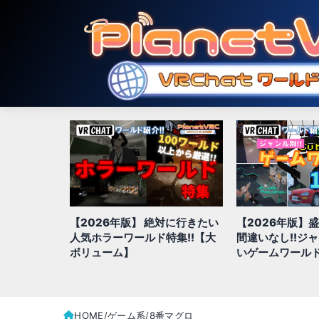
対に行きたい
【2026年版】盛り上がること
【2026年版】
特集!!【大
間違いなし!!ジャンル別、面白
きジャンル別お
いゲームワールド全100選
全100選!!
HOME
ゲーム系
8番マグロ