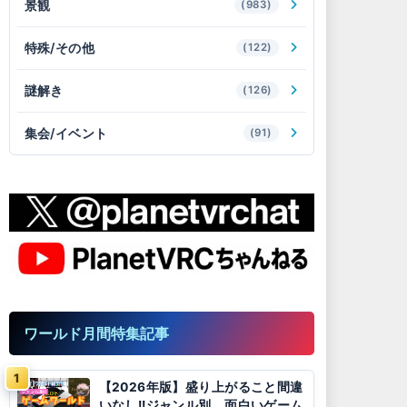
景観
(983)
特殊/その他
(122)
謎解き
(126)
集会/イベント
(91)
ワールド月間特集記事
【2026年版】盛り上がること間違
いなし!!ジャンル別、面白いゲーム