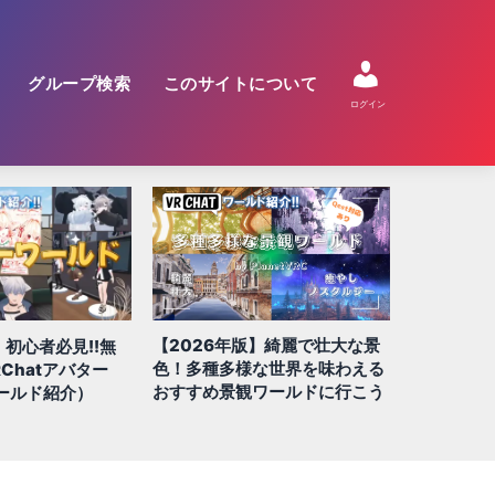
グループ検索
このサイトについて
ログイン
】綺麗で壮大な景
【2026年版】絶対に行きたい
【2026年
な世界を味わえる
QUEST/スマホ対応ワールド 全
すめ!! 謎
ワールドに行こう
100選!!