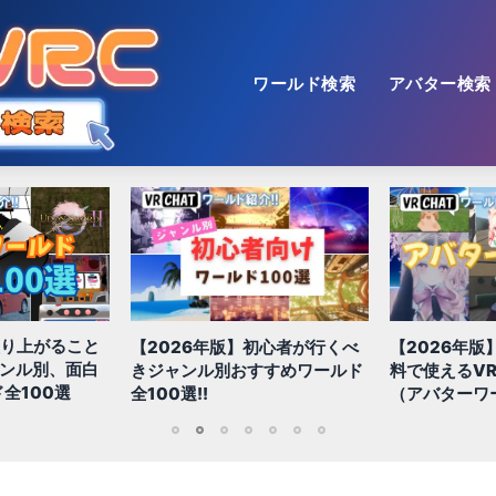
ワールド検索
アバター検索
【2026年版
初心者が行くべ
【2026年版】初心者必見!!無
色！多種多様
すすめワールド
料で使えるVRChatアバター
おすすめ景観
（アバターワールド紹介）
1
2
3
4
5
6
7