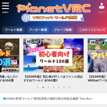
MENU
ログイン
ワールド検索
アバター検索
グループ検索
このサイトについて
いなし!!ジ
【2026年版】初心者が行くべきジャンル別お
【2026年版】
100選
すすめワールド 全100選!!
VRChatアバ
1
2
3
4
5
6
7
HOME
再現ワールド
再現[現実の場所]
寝台特急北極星-Test Run-