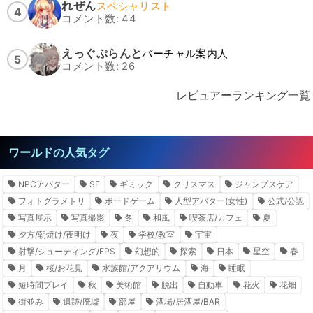
れぜん
スペシャリスト
4
コメント数: 44
えっぐぷらんと
バーチャル案内人
5
コメント数: 26
レビュアーランキング一覧
ワールドの人気タグ
NPCアバター
SF
ギミック
クリスマス
ジャンプスケア
フォトグラメトリ
ボードゲーム
人型アバター(女性)
公式/公認
写真展示
写真撮影
冬
和風
喫茶店/カフェ
夏
夕方/朝焼け/夜明け
夜
学校/教室
宇宙
射撃/シューティング/FPS
幻想的
探索
日本
星空
春
月
桜/お花見
水族館/アクアリウム
海
睡眠
短時間プレイ
秋
美術館
脱出
自動車
花火
花畑
街並み
遺跡/廃墟
部屋
酒場/居酒屋/BAR