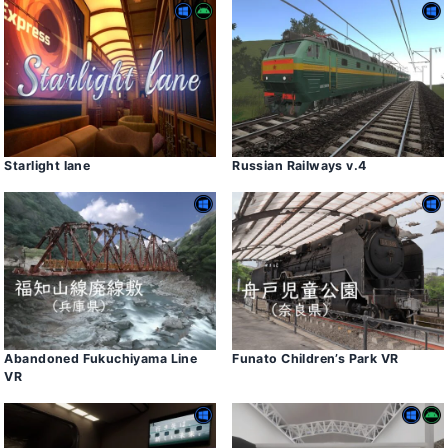
Starlight lane
Russian Railways v․4
Abandoned Fukuchiyama Line
Funato Children’s Park VR
VR