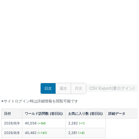
CSV Export(要ログイン)
日次
週次
月次
※サイトログイン時は詳細情報を閲覧可能です
日付
ワールド訪問数 (前日比)
お気に入り数 (前日比)
詳細データ
2026/8/9
40,556
2,282
(+94)
(+1)
2026/8/8
40,462
2,281
(+141)
(+6)