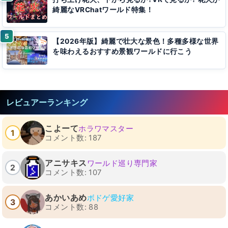
綺麗なVRChatワールド特集！
【2026年版】綺麗で壮大な景色！多種多様な世界
を味わえるおすすめ景観ワールドに行こう
レビュアーランキング
こよーて
ホラワマスター
1
コメント数: 187
アニサキス
ワールド巡り専門家
2
コメント数: 107
あかいあめ
ボドゲ愛好家
3
コメント数: 88