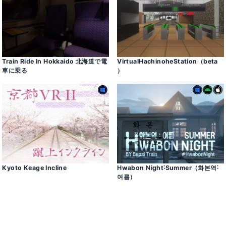
Train Ride In Hokkaido 北海道で電
VirtualHachinoheStation（beta
車に乗る
）
Kyoto Keage Incline
Hwabon Night˸Summer（화본역˸
여름）