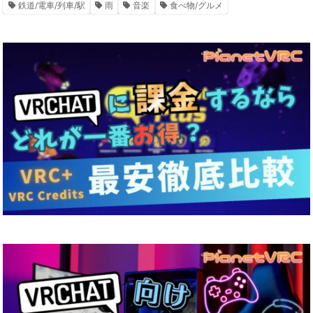
鉄道/電車/列車/駅
雨
音楽
食べ物/グルメ