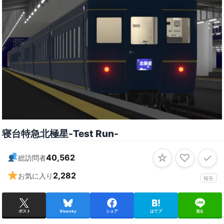
寝台特急北極星-Test Run-
☆
♡
✓
40,562
総訪問者
2,282
お気に入り
報告
ポスト
Bluesky
シェア
はてブ
送る