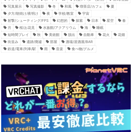
写真展示
写真撮影
冬
和風
喫茶店/カフェ
夏
夕方/朝焼け/夜明け
夜
学校/教室
宇宙
射撃/シューティング/FPS
幻想的
探索
日本
星空
春
月
桜/お花見
水族館/アクアリウム
海
睡眠
短時間プレイ
秋
美術館
脱出
自動車
花火
花畑
街並み
遺跡/廃墟
部屋
酒場/居酒屋/BAR
鉄道/電車/列車/駅
雨
音楽
食べ物/グルメ