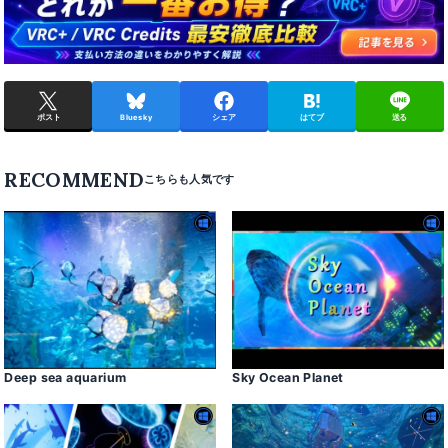
ポスト
Bluesky
シェア
はてブ
送る
RECOMMEND
Deep sea aquarium
Sky Ocean Planet