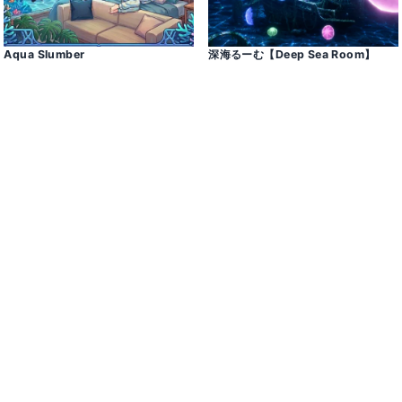
Aqua Slumber
深海るーむ【Deep Sea Room】