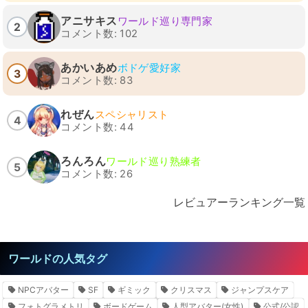
アニサキス
ワールド巡り専門家
2
コメント数: 102
あかいあめ
ボドゲ愛好家
3
コメント数: 83
れぜん
スペシャリスト
4
コメント数: 44
ろんろん
ワールド巡り熟練者
5
コメント数: 26
レビュアーランキング一覧
ワールドの人気タグ
NPCアバター
SF
ギミック
クリスマス
ジャンプスケア
フォトグラメトリ
ボードゲーム
人型アバター(女性)
公式/公認