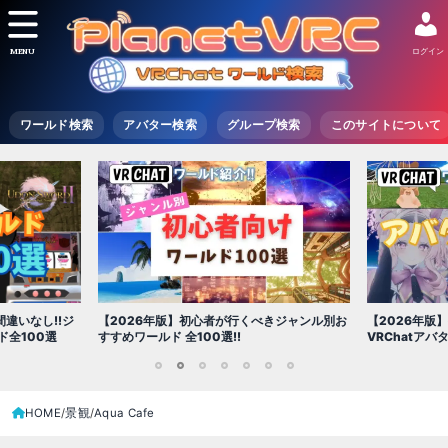
MENU
ログイン
ワールド検索
アバター検索
グループ検索
このサイトについて
】初心者が行くべきジャンル別お
【2026年版】初心者必見!!無料で使える
全100選!!
VRChatアバター（アバターワールド紹介）
1
2
3
4
5
6
7
HOME
景観
Aqua Cafe