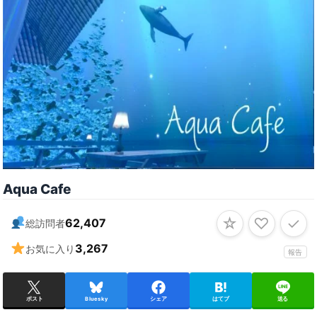
Aqua Cafe
☆
♡
✓
62,407
総訪問者
3,267
お気に入り
報告
ポスト
Bluesky
シェア
はてブ
送る