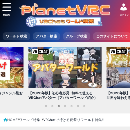
MENU
ログイン
ワールド検索
アバター検索
グループ検索
このサイトについて
【2026年版
きジャンル別お
【2026年版】初心者必見!!無料で使える
世界を味わえ
VRChatアバター（アバターワールド紹介）
1
2
3
4
5
6
7
HOME
ワールド特集_
VRChatで行ける夏祭りワールド特集!!