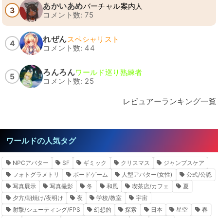
あかいあめ
バーチャル案内人
3
コメント数: 75
れぜん
スペシャリスト
4
コメント数: 44
ろんろん
ワールド巡り熟練者
5
コメント数: 25
レビュアーランキング一覧
ワールドの人気タグ
NPCアバター
SF
ギミック
クリスマス
ジャンプスケア
フォトグラメトリ
ボードゲーム
人型アバター(女性)
公式/公認
写真展示
写真撮影
冬
和風
喫茶店/カフェ
夏
夕方/朝焼け/夜明け
夜
学校/教室
宇宙
射撃/シューティング/FPS
幻想的
探索
日本
星空
春