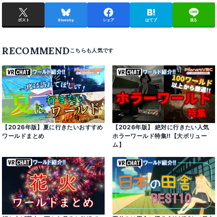
ポスト
Bluesky
シェア
はてブ
送る
RECOMMEND
【2026年版】 絶対に行きたい人気
【2026年版】夏に行きたいおすすめ
ホラーワールド特集!!【大ボリュー
ワールドまとめ
ム】