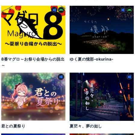
8番マグロ～お祭り会場からの脱出
ゆく夏の憶那-okurina-
～
君との夏祭り
夏茫々、夢の如し