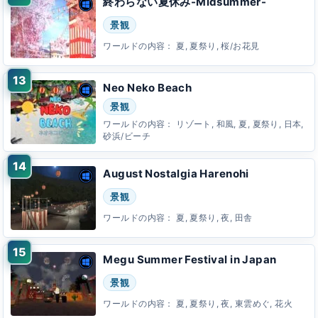
終わらない夏休み-Midsummer-
景観
ワールドの内容：
夏, 夏祭り, 桜/お花見
Neo Neko Beach
景観
ワールドの内容：
リゾート, 和風, 夏, 夏祭り, 日本,
砂浜/ビーチ
August Nostalgia Harenohi
景観
ワールドの内容：
夏, 夏祭り, 夜, 田舎
Megu Summer Festival in Japan
景観
ワールドの内容：
夏, 夏祭り, 夜, 東雲めぐ, 花火