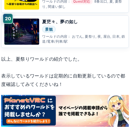
ワールドの内容：
Quest対応
8番出口, 夏, 夏祭
り, 間違い探し
夏茫々、夢の如し
景観
ワールドの内容：
おでん, 夏祭り, 夜, 屋台, 日本, 鉄
道/電車/列車/駅
以上、夏祭りワールドの紹介でした。
表示しているワールドは定期的に自動更新しているので都
度確認してみてくださいね！