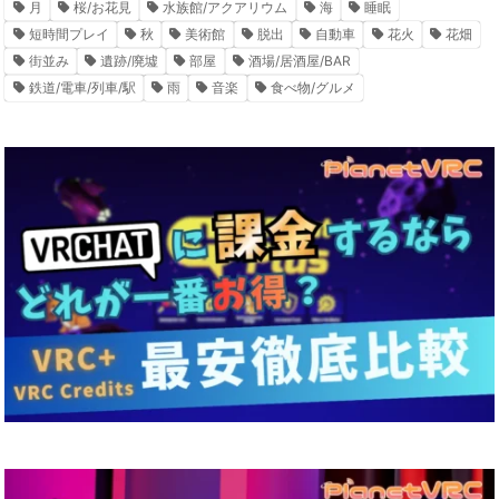
月
桜/お花見
水族館/アクアリウム
海
睡眠
短時間プレイ
秋
美術館
脱出
自動車
花火
花畑
街並み
遺跡/廃墟
部屋
酒場/居酒屋/BAR
鉄道/電車/列車/駅
雨
音楽
食べ物/グルメ