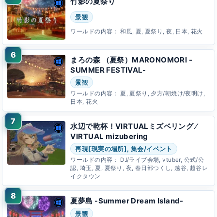
竹影の夏祭り
景観
ワールドの内容：
和風, 夏, 夏祭り, 夜, 日本, 花火
まろの森 （夏祭）MARONOMORI -
SUMMER FESTIVAL-
景観
ワールドの内容：
夏, 夏祭り, 夕方/朝焼け/夜明け,
日本, 花火
水辺で乾杯！VIRTUALミズベリング ⁄
VIRTUAL mizubering
再現[現実の場所], 集会/イベント
ワールドの内容：
DJ/ライブ会場, vtuber, 公式/公
認, 埼玉, 夏, 夏祭り, 夜, 春日部つくし, 越谷, 越谷レ
イクタウン
夏夢島 -Summer Dream Island-
景観