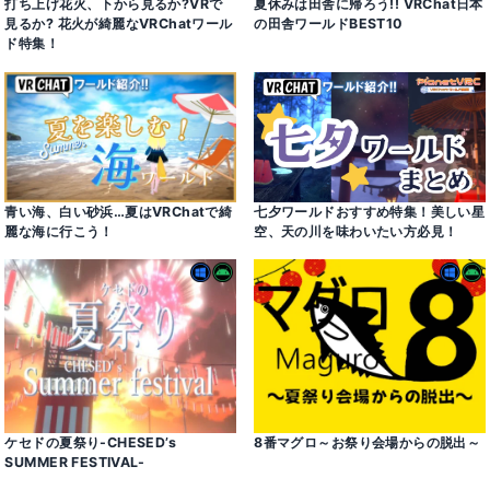
打ち上げ花火、下から見るか?VRで
夏休みは田舎に帰ろう!! VRChat日本
見るか? 花火が綺麗なVRChatワール
の田舎ワールドBEST10
ド特集！
七夕ワールドおすすめ特集！美しい星
青い海、白い砂浜…夏はVRChatで綺
空、天の川を味わいたい方必見！
麗な海に行こう！
ケセドの夏祭り-CHESED’s
8番マグロ～お祭り会場からの脱出～
SUMMER FESTIVAL-