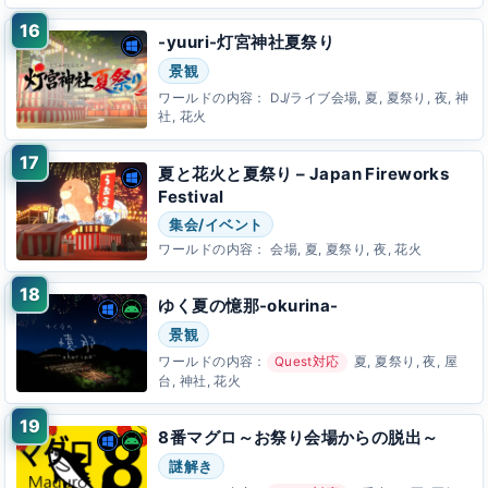
-yuuri-灯宮神社夏祭り
景観
ワールドの内容：
DJ/ライブ会場, 夏, 夏祭り, 夜, 神
社, 花火
夏と花火と夏祭り – Japan Fireworks
Festival
集会/イベント
ワールドの内容：
会場, 夏, 夏祭り, 夜, 花火
ゆく夏の憶那-okurina-
景観
ワールドの内容：
Quest対応
夏, 夏祭り, 夜, 屋
台, 神社, 花火
8番マグロ～お祭り会場からの脱出～
謎解き