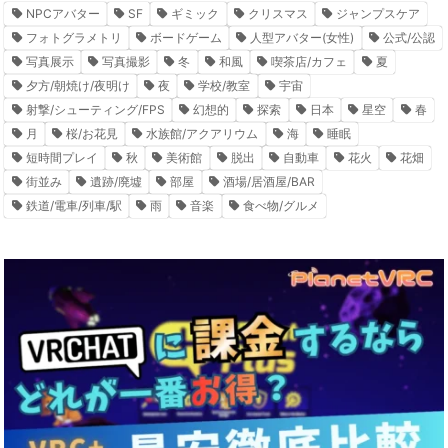
NPCアバター
SF
ギミック
クリスマス
ジャンプスケア
フォトグラメトリ
ボードゲーム
人型アバター(女性)
公式/公認
写真展示
写真撮影
冬
和風
喫茶店/カフェ
夏
夕方/朝焼け/夜明け
夜
学校/教室
宇宙
射撃/シューティング/FPS
幻想的
探索
日本
星空
春
月
桜/お花見
水族館/アクアリウム
海
睡眠
短時間プレイ
秋
美術館
脱出
自動車
花火
花畑
街並み
遺跡/廃墟
部屋
酒場/居酒屋/BAR
鉄道/電車/列車/駅
雨
音楽
食べ物/グルメ