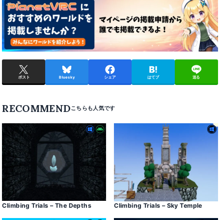
ポスト
Bluesky
シェア
はてブ
送る
RECOMMEND
Climbing Trials – The Depths
Climbing Trials – Sky Temple