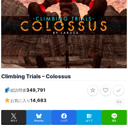
Climbing Trials – Colossus
☆
♡
✓
349,791
総訪問者
14,683
お気に入り
報告
ポスト
Bluesky
シェア
はてブ
送る