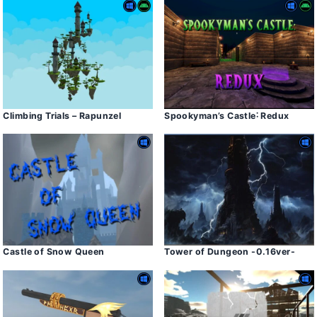
Climbing Trials – Rapunzel
Spookyman’s Castle˸ Redux
Castle of Snow Queen
Tower of Dungeon -0․16ver-