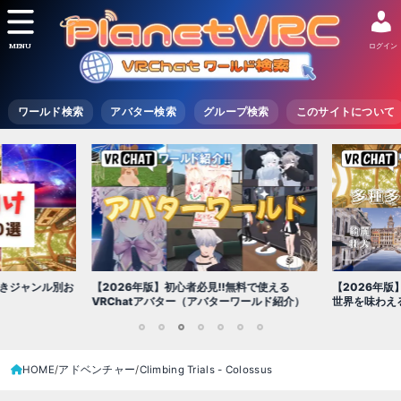
MENU
ログイン
ワールド検索
アバター検索
グループ検索
このサイトについて
【2026年版
きジャンル別お
【2026年版】初心者必見!!無料で使える
世界を味わえ
VRChatアバター（アバターワールド紹介）
1
2
3
4
5
6
7
HOME
アドベンチャー
Climbing Trials - Colossus