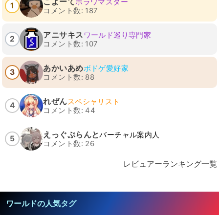
こよーて
ホラワマスター
1
コメント数: 187
アニサキス
ワールド巡り専門家
2
コメント数: 107
あかいあめ
ボドゲ愛好家
3
コメント数: 88
れぜん
スペシャリスト
4
コメント数: 44
えっぐぷらんと
バーチャル案内人
5
コメント数: 26
レビュアーランキング一覧
ワールドの人気タグ