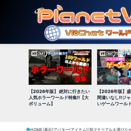
【2026年版】 絶対に行きたい
【2026年版】
hatでおす
人気ホラーワールド特集!!【大
間違いなし!!ジ
ド20選
ボリューム】
いゲームワールド
HOME
展示[アバター/アイテム]
肌マテリアルを選びな