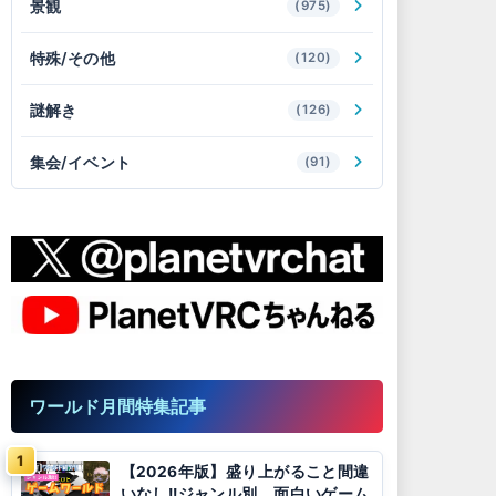
景観
(975)
特殊/その他
(120)
謎解き
(126)
集会/イベント
(91)
ワールド月間特集記事
【2026年版】盛り上がること間違
いなし!!ジャンル別、面白いゲーム