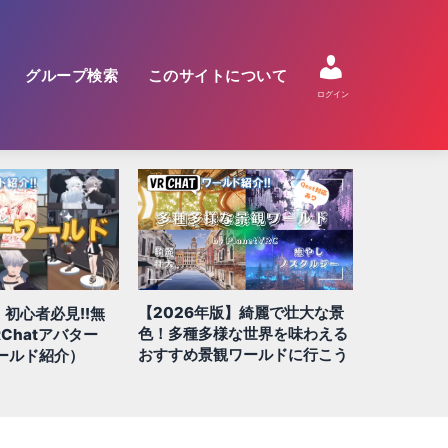
グループ検索
このサイトについて
ログイン
【2026年版】綺麗で壮大な景
】初心者必見!!無
【2026
色！多種多様な世界を味わえる
Chatアバター
QUEST/
おすすめ景観ワールドに行こう
ールド紹介）
100選!!