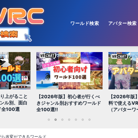
ワールド検索
アバター検索
盛り上がること
【2026年版】初心者が行くべ
【2026年版
ャンル別、面白
きジャンル別おすすめワールド
料で使えるVR
全100選
全100選!!
（アバターワ
1
2
3
4
5
6
7
がら改変ができるワールド