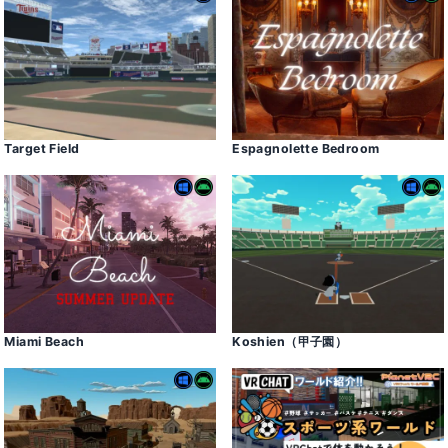
Target Field
Espagnolette Bedroom
Miami Beach
Koshien（甲子園）