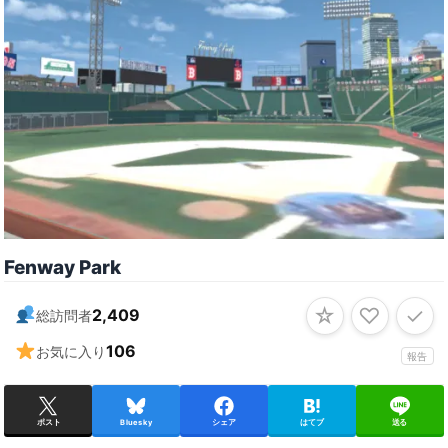
Fenway Park
☆
♡
✓
2,409
総訪問者
106
お気に入り
報告
ポスト
Bluesky
シェア
はてブ
送る