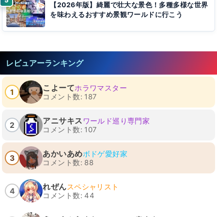
【2026年版】綺麗で壮大な景色！多種多様な世界
を味わえるおすすめ景観ワールドに行こう
レビュアーランキング
こよーて
ホラワマスター
1
コメント数: 187
アニサキス
ワールド巡り専門家
2
コメント数: 107
あかいあめ
ボドゲ愛好家
3
コメント数: 88
れぜん
スペシャリスト
4
コメント数: 44