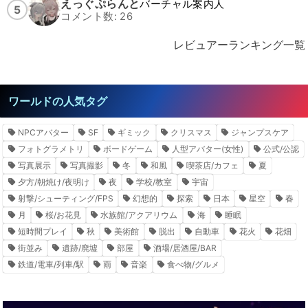
えっぐぷらんと
バーチャル案内人
5
コメント数: 26
レビュアーランキング一覧
ワールドの人気タグ
NPCアバター
SF
ギミック
クリスマス
ジャンプスケア
フォトグラメトリ
ボードゲーム
人型アバター(女性)
公式/公認
写真展示
写真撮影
冬
和風
喫茶店/カフェ
夏
夕方/朝焼け/夜明け
夜
学校/教室
宇宙
射撃/シューティング/FPS
幻想的
探索
日本
星空
春
月
桜/お花見
水族館/アクアリウム
海
睡眠
短時間プレイ
秋
美術館
脱出
自動車
花火
花畑
街並み
遺跡/廃墟
部屋
酒場/居酒屋/BAR
鉄道/電車/列車/駅
雨
音楽
食べ物/グルメ