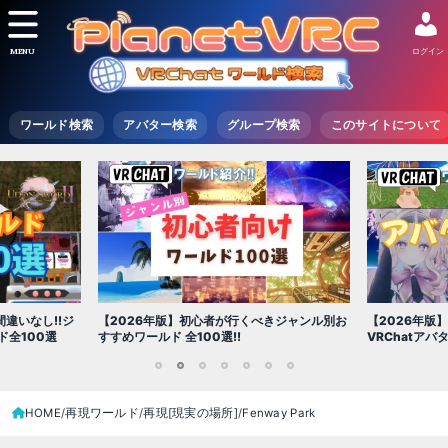
MENU
ログイン
ワールド検索
アバター検索
グループ検索
このサイトについて
【2026年版
きジャンル別お
【2026年版】初心者必見!!無料で使える
世界を味わえ
VRChatアバター（アバターワールド紹介）
1
2
3
4
5
6
7
HOME
再現ワールド
再現[現実の場所]
Fenway Park