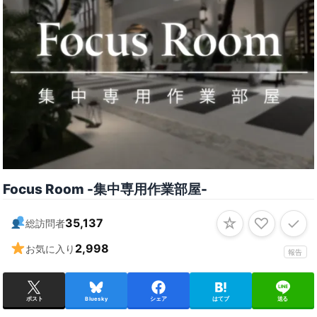
Focus Room -集中専用作業部屋-
☆
♡
✓
35,137
総訪問者
2,998
お気に入り
報告
ポスト
Bluesky
シェア
はてブ
送る