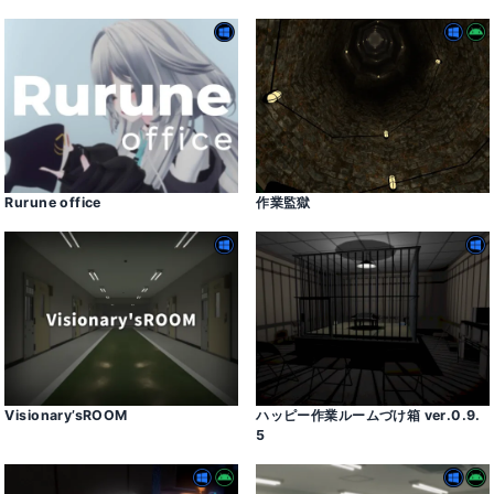
Rurune office
作業監獄
Visionary’sROOM
ハッピー作業ルームづけ箱 ver․0․9․
5