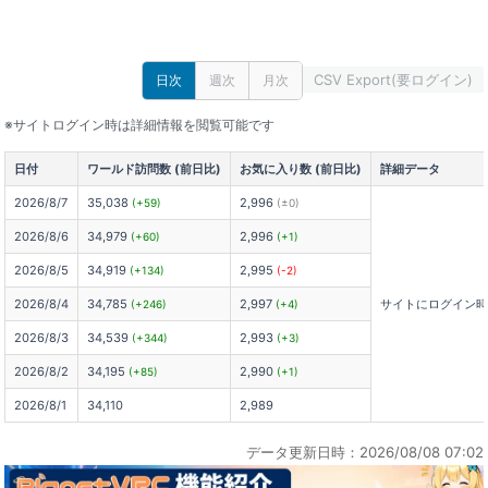
CSV Export(要ログイン)
日次
週次
月次
※サイトログイン時は詳細情報を閲覧可能です
日付
ワールド訪問数 (前日比)
お気に入り数 (前日比)
詳細データ
2026/8/7
35,038
2,996
(+59)
(±0)
2026/8/6
34,979
2,996
(+60)
(+1)
2026/8/5
34,919
2,995
(+134)
(-2)
2026/8/4
34,785
2,997
サイトにログイン
(+246)
(+4)
2026/8/3
34,539
2,993
(+344)
(+3)
2026/8/2
34,195
2,990
(+85)
(+1)
2026/8/1
34,110
2,989
データ更新日時：2026/08/08 07:02