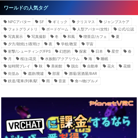
ワールドの人気タグ
NPCアバター
SF
ギミック
クリスマス
ジャンプスケア
フォトグラメトリ
ボードゲーム
人型アバター(女性)
公式/公認
写真展示
写真撮影
冬
和風
喫茶店/カフェ
夏
夕方/朝焼け/夜明け
夜
学校/教室
宇宙
射撃/シューティング/FPS
幻想的
探索
日本
星空
春
月
桜/お花見
水族館/アクアリウム
海
睡眠
短時間プレイ
秋
美術館
脱出
自動車
花火
花畑
街並み
遺跡/廃墟
部屋
酒場/居酒屋/BAR
鉄道/電車/列車/駅
雨
音楽
食べ物/グルメ