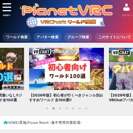
MENU
ログイン
ワールド検索
アバター検索
グループ検索
このサイトについて
【2026年版
きジャンル別お
【2026年版】初心者必見!!無料で使える
世界を味わえ
VRChatアバター（アバターワールド紹介）
1
2
3
4
5
6
7
HOME
景観
Focus Room -集中専用作業部屋-