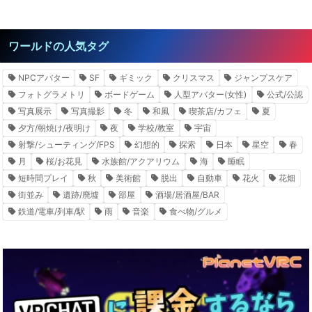
ワールドの人気タグ
NPCアバター
SF
ギミック
クリスマス
ジャンプスケア
フォトグラメトリ
ボードゲーム
人型アバター(女性)
公式/公認
写真展示
写真撮影
冬
和風
喫茶店/カフェ
夏
夕方/朝焼け/夜明け
夜
学校/教室
宇宙
射撃/シューティング/FPS
幻想的
探索
日本
星空
春
月
桜/お花見
水族館/アクアリウム
海
睡眠
短時間プレイ
秋
美術館
脱出
自動車
花火
花畑
街並み
遺跡/廃墟
部屋
酒場/居酒屋/BAR
鉄道/電車/列車/駅
雨
音楽
食べ物/グルメ