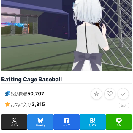
Batting Cage Baseball
☆
♡
✓
50,707
総訪問者
3,315
お気に入り
報告
ポスト
Bluesky
シェア
はてブ
送る