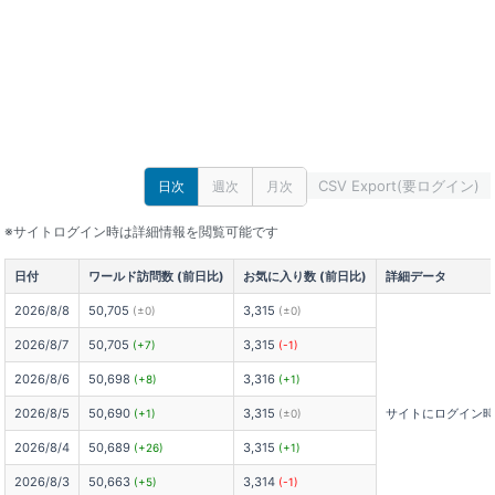
CSV Export(要ログイン)
日次
週次
月次
※サイトログイン時は詳細情報を閲覧可能です
日付
ワールド訪問数 (前日比)
お気に入り数 (前日比)
詳細データ
2026/8/8
50,705
3,315
(±0)
(±0)
2026/8/7
50,705
3,315
(+7)
(-1)
2026/8/6
50,698
3,316
(+8)
(+1)
2026/8/5
50,690
3,315
サイトにログイン
(+1)
(±0)
2026/8/4
50,689
3,315
(+26)
(+1)
2026/8/3
50,663
3,314
(+5)
(-1)