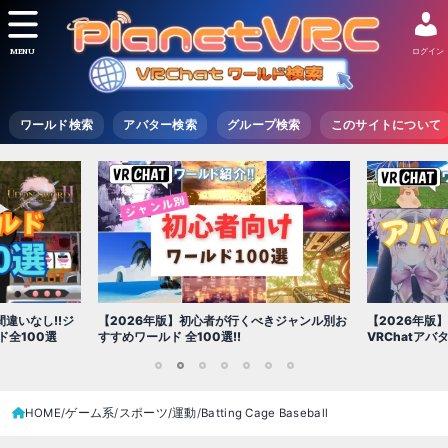
MENU
ログイン
ワールド検索
アバター検索
グループ検索
このサイトについて
違いなし!!ジ
【2026年版】初心者が行くべきジャンル別お
【2026年版
全100選
すすめワールド 全100選!!
VRChatア
1
2
3
4
5
6
7
HOME
ゲーム系
スポーツ/運動
Batting Cage Baseball