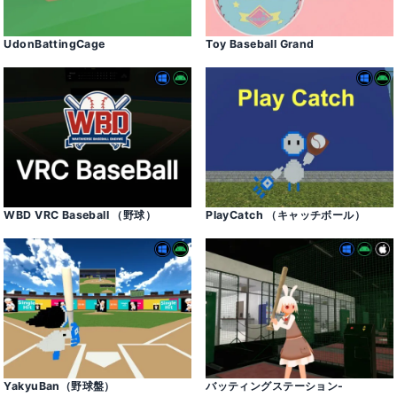
UdonBattingCage
Toy Baseball Grand
WBD VRC Baseball （野球）
PlayCatch （キャッチボール）
YakyuBan（野球盤）
バッティングステーション-