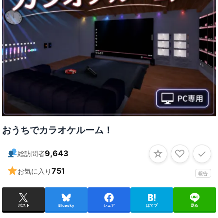
おうちでカラオケルーム！
☆
♡
✓
9,643
総訪問者
751
お気に入り
報告
ポスト
Bluesky
シェア
はてブ
送る