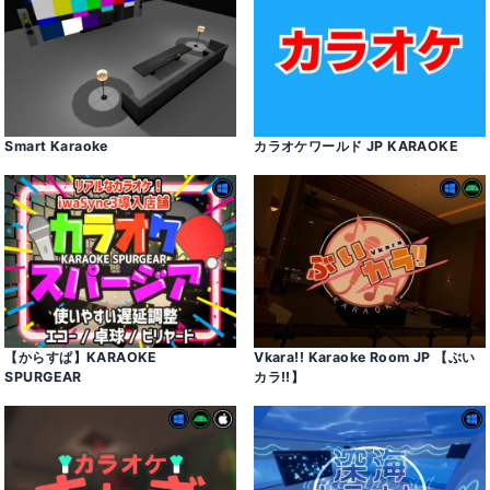
Smart Karaoke
カラオケワールド JP KARAOKE
【からすぱ】KARAOKE
Vkaraǃǃ Karaoke Room JP 【ぶい
SPURGEAR
カラǃǃ】