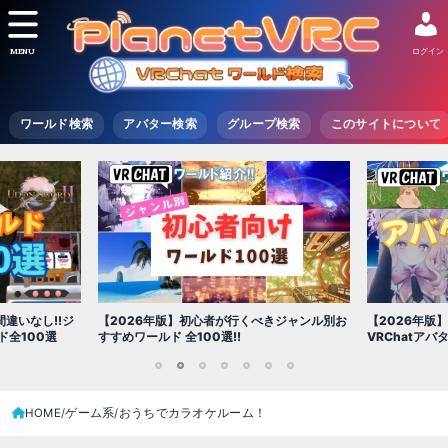
MENU
ログイン
ワールド検索
アバター検索
グループ検索
このサイトについて
【2026年版
きジャンル別お
【2026年版】初心者必見!!無料で使える
世界を味わえ
VRChatアバター（アバターワールド紹介）
1
2
3
4
5
6
7
HOME
ゲーム系
おうちでカラオケルーム！