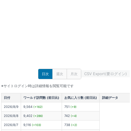
CSV Export(要ログイン)
日次
週次
月次
※サイトログイン時は詳細情報を閲覧可能です
日付
ワールド訪問数 (前日比)
お気に入り数 (前日比)
詳細データ
2026/8/9
9,564
751
(+162)
(+9)
2026/8/8
9,402
742
(+286)
(+4)
2026/8/7
9,116
738
(+103)
(+2)