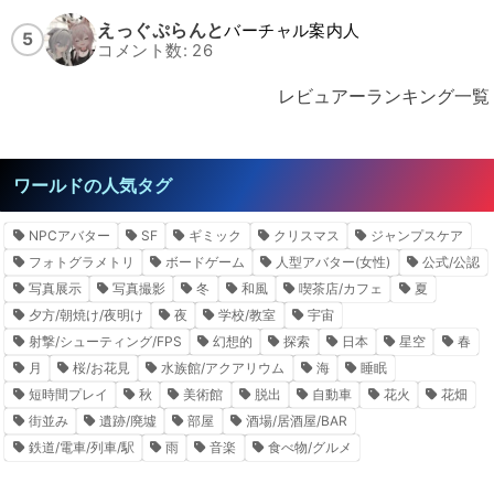
えっぐぷらんと
バーチャル案内人
5
コメント数: 26
レビュアーランキング一覧
ワールドの人気タグ
NPCアバター
SF
ギミック
クリスマス
ジャンプスケア
フォトグラメトリ
ボードゲーム
人型アバター(女性)
公式/公認
写真展示
写真撮影
冬
和風
喫茶店/カフェ
夏
夕方/朝焼け/夜明け
夜
学校/教室
宇宙
射撃/シューティング/FPS
幻想的
探索
日本
星空
春
月
桜/お花見
水族館/アクアリウム
海
睡眠
短時間プレイ
秋
美術館
脱出
自動車
花火
花畑
街並み
遺跡/廃墟
部屋
酒場/居酒屋/BAR
鉄道/電車/列車/駅
雨
音楽
食べ物/グルメ