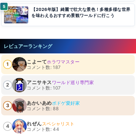
【2026年版】綺麗で壮大な景色！多種多様な世界
を味わえるおすすめ景観ワールドに行こう
レビュアーランキング
こよーて
ホラワマスター
1
コメント数: 187
アニサキス
ワールド巡り専門家
2
コメント数: 107
あかいあめ
ボドゲ愛好家
3
コメント数: 88
れぜん
スペシャリスト
4
コメント数: 44