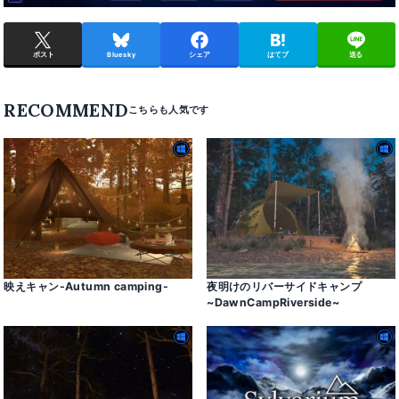
ポスト
Bluesky
シェア
はてブ
送る
RECOMMEND
映えキャン-Autumn camping-
夜明けのリバーサイドキャンプ
~DawnCampRiverside~