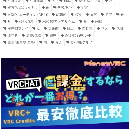
写真展示
写真撮影
冬
和風
喫茶店/カフェ
夏
夕方/朝焼け/夜明け
夜
学校/教室
宇宙
射撃/シューティング/FPS
幻想的
探索
日本
星空
春
月
桜/お花見
水族館/アクアリウム
海
睡眠
短時間プレイ
秋
美術館
脱出
自動車
花火
花畑
街並み
遺跡/廃墟
部屋
酒場/居酒屋/BAR
鉄道/電車/列車/駅
雨
音楽
食べ物/グルメ