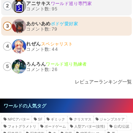
アニサキス
ワールド巡り専門家
2
コメント数: 95
あかいあめ
ボドゲ愛好家
3
コメント数: 79
れぜん
スペシャリスト
4
コメント数: 44
ろんろん
ワールド巡り熟練者
5
コメント数: 26
レビュアーランキング一覧
ワールドの人気タグ
NPCアバター
SF
ギミック
クリスマス
ジャンプスケア
フォトグラメトリ
ボードゲーム
人型アバター(女性)
公式/公認