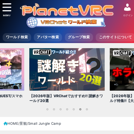
MENU
ログイン
ワールド検索
アバター検索
グループ検索
このサイトについて
【2026年版】 絶対に行きたい人気ホラーワー
【2026年
すすめ!! 謎解きワ
ルド特集!!【大ボリューム】
ャンル別、
1
2
3
4
5
6
7
HOME
景観
Small Jungle Camp