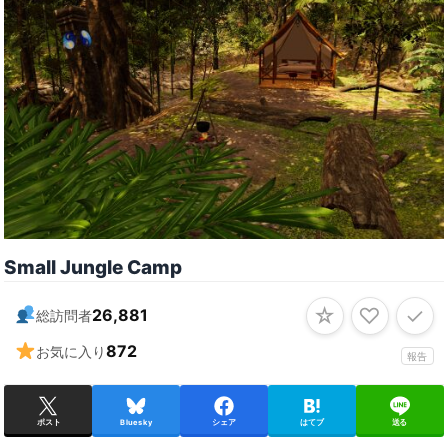
Small Jungle Camp
☆
♡
✓
26,881
総訪問者
872
お気に入り
報告
ポスト
Bluesky
シェア
はてブ
送る