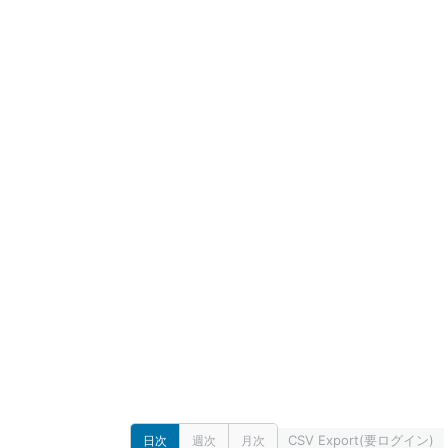
CSV Export(要ログイン)
日次
週次
月次