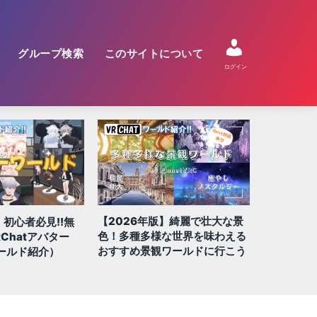
グループ検索
このサイトについて
ログイン
】綺麗で壮大な景
【2026年版】絶対に行きたい
【2026年
な世界を味わえる
QUEST/スマホ対応ワールド 全
すめ!! 謎
ワールドに行こう
100選!!