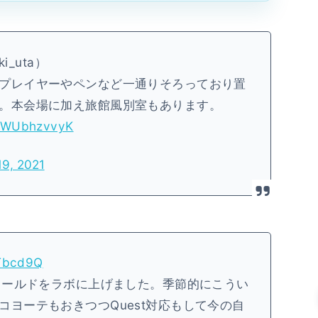
i_uta）
プレイヤーやペンなど一通りそろっており置
。本会場に加え旅館風別室もあります。
/BWUbhzvvyK
9, 2021
wTbcd9Q
にワールドをラボに上げました。季節的にこうい
ヨーテもおきつつQuest対応もして今の自