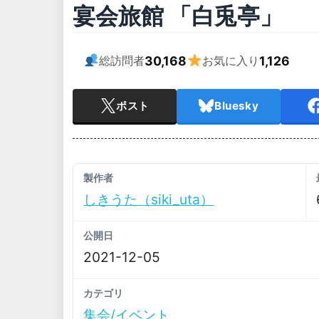
宴会旅館 「白兎亭」
30,168
1,126
総訪問者
お気に入り
ポスト
Bluesky
製作者
しきうた（siki_uta）
公開日
2021-12-05
カテゴリ
集会/イベント