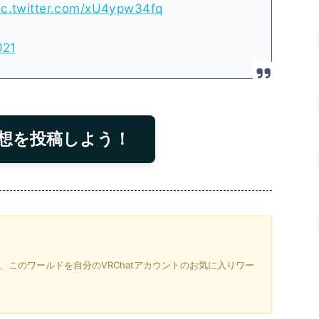
ic.twitter.com/xU4ypw34fq
021
想を投稿しよう！
を押すと、このワールドを自分のVRChatアカウントのお気に入りワー