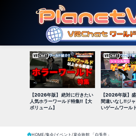
対に行きたい
【2026年版】盛り上がること
【2026年版】
特集!!【大
間違いなし!!ジャンル別、面白
きジャンル別お
いゲームワールド全100選
全100選!!
HOME
集会/イベント
宴会旅館 「白兎亭」