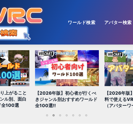
ワールド検索
アバター検索
【2026年版
初心者が行くべ
【2026年版】初心者必見!!無
色！多種多様
すすめワールド
料で使えるVRChatアバター
おすすめ景観
（アバターワールド紹介）
1
2
3
4
5
6
7