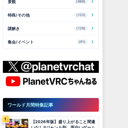
景観
(988)
特殊/その他
(122)
謎解き
(126)
集会/イベント
(91)
ワールド月間特集記事
【2026年版】盛り上がること間違
いなし!!ジャンル別、面白いゲーム