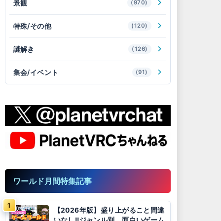
景観
(970)
特殊/その他
(120)
謎解き
(126)
集会/イベント
(91)
ワールド月間特集記事
【2026年版】盛り上がること間違
いなし!!ジャンル別、面白いゲーム