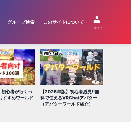
グループ検索
このサイトについて
ログイン
【2026年版】綺麗で壮大な景
】初心者必見!!無
【2026
色！多種多様な世界を味わえる
Chatアバター
QUEST/
おすすめ景観ワールドに行こう
ールド紹介）
100選!!