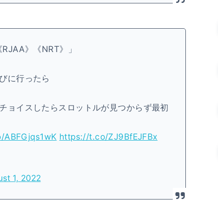
rt《RJAA》《NRT》」
びに行ったら
チョイスしたらスロットルが見つからず最初
co/ABFGjqs1wK
https://t.co/ZJ9BfEJFBx
st 1, 2022