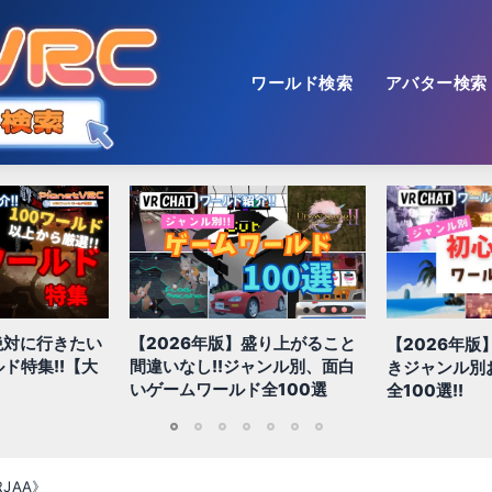
ワールド検索
アバター検索
盛り上がること
【2026年版】初心者が行くべ
【2026年版
ャンル別、面白
きジャンル別おすすめワールド
料で使えるVR
全100選
全100選!!
（アバターワ
1
2
3
4
5
6
7
⁄RJAA》