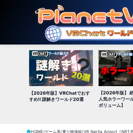
【2026年版】 絶対に行きたい
【2026年版】
hatでおす
人気ホラーワールド特集!!【大
間違いなし!!ジ
ド20選
ボリューム】
いゲームワールド
HOME
ゲーム系
乗り物操縦
VR Narita Airport《NRT