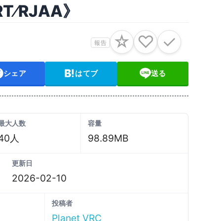
NRT⁄RJAA》
☆
♡
✓
報告
シェア
はてブ
送る
最大人数
容量
40人
98.89MB
更新日
2026-02-10
投稿者
Planet VRC