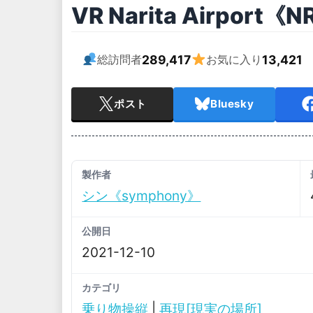
VR Narita Airport《
289,417
13,421
総訪問者
お気に入り
ポスト
Bluesky
製作者
シン《symphony》
公開日
2021-12-10
カテゴリ
乗り物操縦
|
再現[現実の場所]