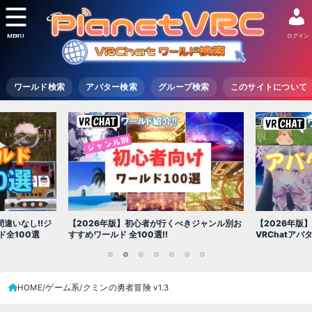
MENU
ログイン
ワールド検索
アバター検索
グループ検索
このサイトについて
【2026年版
きジャンル別お
【2026年版】初心者必見!!無料で使える
世界を味わえ
VRChatアバター（アバターワールド紹介）
1
2
3
4
5
6
7
HOME
ゲーム系
クミンの勇者冒険 v1․3