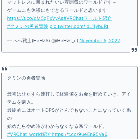
マットレスに囲まれたいい雰囲気のワールドです～
ゲームにも休憩にもできるワールドと思います
https://t.co/dM5qFxVyAs
#VRChatワールド紹介
#クミンの勇者冒険
pic.twitter.com/ldL1IybuRt
— へへ戦士(HeHZS) (@HeHzs_o)
November 5, 2022
クミンの勇者冒険
最初はひたすら連打して経験値をお金を貯めていき、アイ
テムを購入。
最終的にはオートDPSがとんでもないことになっていく系
の
始めたらやめ時がわからなくなる系ワールド。
#VRChat_world紹介
https://t.co/9ueEn95Ve6