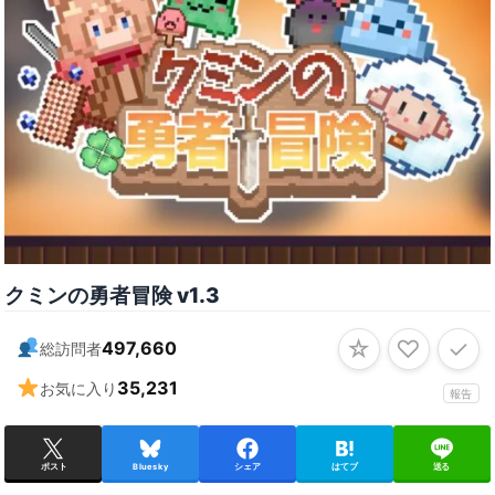
クミンの勇者冒険 v1․3
☆
♡
✓
497,660
総訪問者
35,231
お気に入り
報告
ポスト
Bluesky
シェア
はてブ
送る