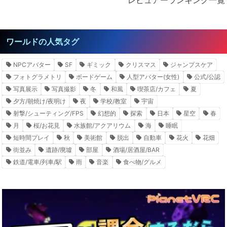
レビュアーランキング一覧
ワールドの人気タグ
NPCアバター
SF
ギミック
クリスマス
ジャンプスケア
フォトグラメトリ
ボードゲーム
人型アバター(女性)
公式/公認
写真展示
写真撮影
冬
和風
喫茶店/カフェ
夏
夕方/朝焼け/夜明け
夜
学校/教室
宇宙
射撃/シューティング/FPS
幻想的
探索
日本
星空
春
月
桜/お花見
水族館/アクアリウム
海
睡眠
短時間プレイ
秋
美術館
脱出
自動車
花火
花畑
街並み
遺跡/廃墟
部屋
酒場/居酒屋/BAR
鉄道/電車/列車/駅
雨
音楽
食べ物/グルメ