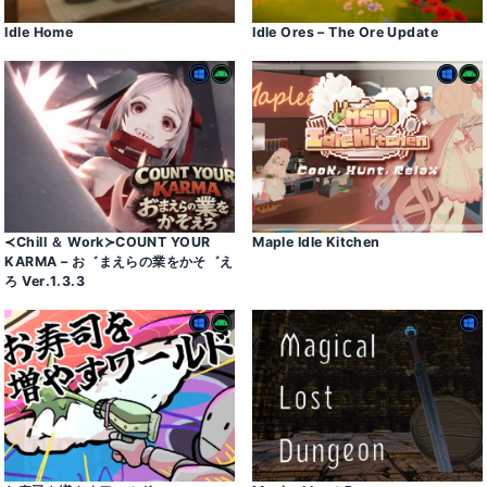
Idle Home
Idle Ores – The Ore Update
≺Chill ＆ Work≻COUNT YOUR
Maple Idle Kitchen
KARMA – お゛まえらの業をかそ゛え
ろ Ver․1․3․3