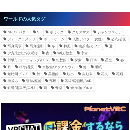
ワールドの人気タグ
NPCアバター
SF
ギミック
クリスマス
ジャンプスケア
フォトグラメトリ
ボードゲーム
人型アバター(女性)
公式/公認
写真展示
写真撮影
冬
和風
喫茶店/カフェ
夏
夕方/朝焼け/夜明け
夜
学校/教室
宇宙
射撃/シューティング/FPS
幻想的
探索
日本
星空
春
月
桜/お花見
水族館/アクアリウム
海
睡眠
短時間プレイ
秋
美術館
脱出
自動車
花火
花畑
街並み
遺跡/廃墟
部屋
酒場/居酒屋/BAR
鉄道/電車/列車/駅
雨
音楽
食べ物/グルメ