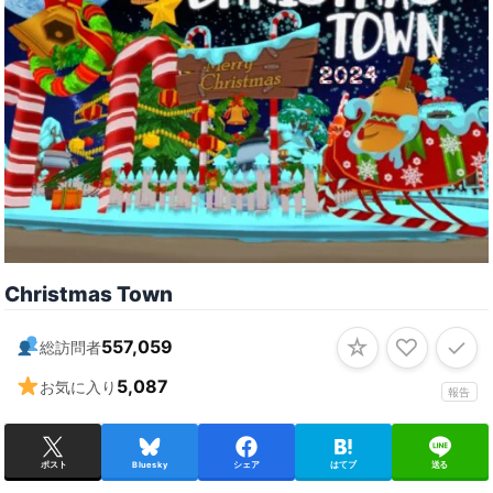
Christmas Town
☆
♡
✓
557,059
総訪問者
5,087
お気に入り
報告
ポスト
Bluesky
シェア
はてブ
送る