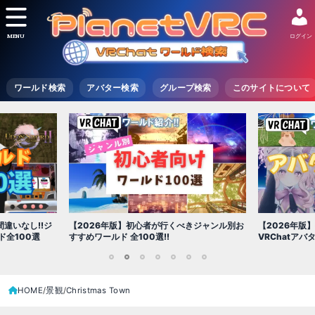
MENU
ログイン
ワールド検索
アバター検索
グループ検索
このサイトについて
【2026年版
きジャンル別お
【2026年版】初心者必見!!無料で使える
世界を味わえ
VRChatアバター（アバターワールド紹介）
1
2
3
4
5
6
7
HOME
景観
Christmas Town