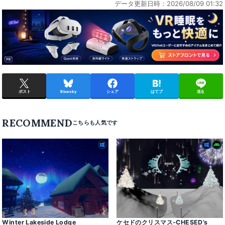
データ更新日時：2026/08/09 01:32
ポスト
Bluesky
シェア
はてブ
送る
RECOMMEND
Winter Lakeside Lodge
ケセドのクリスマス-CHESED’s