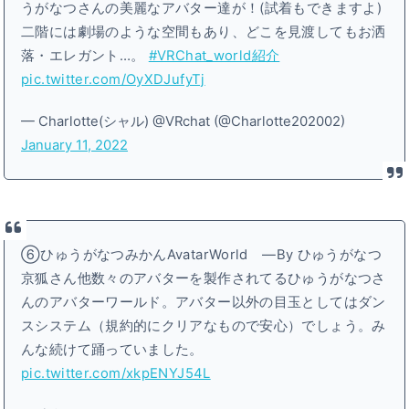
うがなつさんの美麗なアバター達が！(試着もできますよ)
二階には劇場のような空間もあり、どこを見渡してもお洒
落・エレガント…。
#VRChat_world紹介
pic.twitter.com/OyXDJufyTj
— Charlotte(シャル) @VRchat (@Charlotte202002)
January 11, 2022
⑥ひゅうがなつみかんAvatarWorld ―By ひゅうがなつ
京狐さん他数々のアバターを製作されてるひゅうがなつさ
んのアバターワールド。アバター以外の目玉としてはダン
スシステム（規約的にクリアなもので安心）でしょう。み
んな続けて踊っていました。
pic.twitter.com/xkpENYJ54L