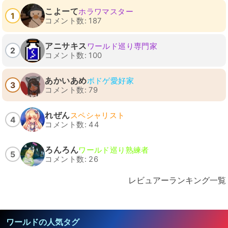
こよーて
ホラワマスター
1
コメント数: 187
アニサキス
ワールド巡り専門家
2
コメント数: 100
あかいあめ
ボドゲ愛好家
3
コメント数: 79
れぜん
スペシャリスト
4
コメント数: 44
ろんろん
ワールド巡り熟練者
5
コメント数: 26
レビュアーランキング一覧
ワールドの人気タグ