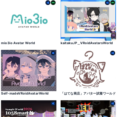
mio3io Avatar World
kaitakuJP＿VRoidAvatarsWorld
Self-madeVRoidAvatarWorld
「はてな商店」アバター試着ワールド