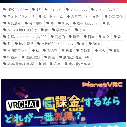
NPCアバター
SF
ギミック
クリスマス
ジャンプスケア
フォトグラメトリ
ボードゲーム
人型アバター(女性)
公式/公認
写真展示
写真撮影
冬
和風
喫茶店/カフェ
夏
夕方/朝焼け/夜明け
夜
学校/教室
宇宙
射撃/シューティング/FPS
幻想的
探索
日本
星空
春
月
桜/お花見
水族館/アクアリウム
海
睡眠
短時間プレイ
秋
美術館
脱出
自動車
花火
花畑
街並み
遺跡/廃墟
部屋
酒場/居酒屋/BAR
鉄道/電車/列車/駅
雨
音楽
食べ物/グルメ