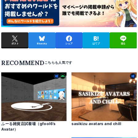
ポスト
Bluesky
シェア
はてブ
送る
RECOMMEND
ふーる雑貨店試着場（gfool6’s
sasikizu avatars and chill
Avatar）