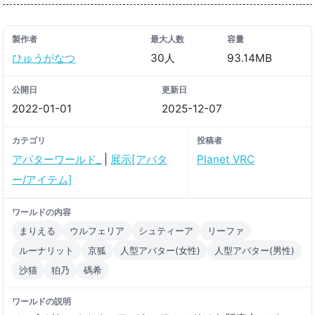
製作者
最大人数
容量
ひゅうがなつ
30人
93.14MB
公開日
更新日
2022-01-01
2025-12-07
カテゴリ
投稿者
アバターワールド_
|
展示[アバタ
Planet VRC
ー/アイテム]
ワールドの内容
まりえる
ウルフェリア
シュティーア
リーファ
ルーナリット
京狐
人型アバター(女性)
人型アバター(男性)
沙猫
狛乃
碼希
ワールドの説明