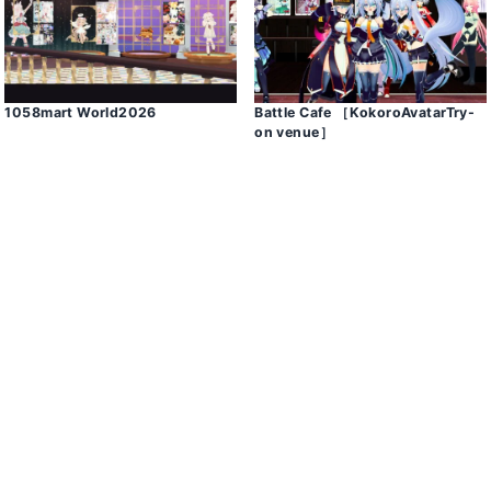
1058mart World2026
Battle Cafe ［KokoroAvatarTry-
on venue］