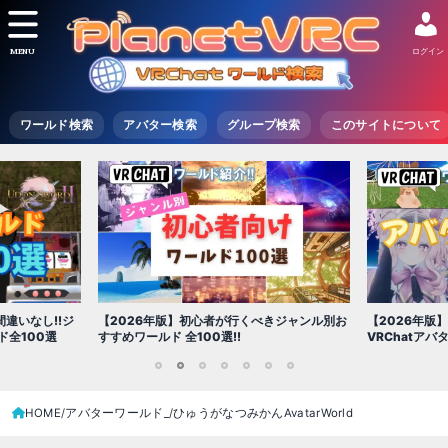
MENU
ログイン
ワールド検索
アバター検索
グループ検索
このサイトについて
【2026年版
きジャンル別お
【2026年版】初心者必見!!無料で使える
世界を味わえ
VRChatアバター（アバターワールド紹介）
1
2
3
4
5
6
7
HOME
アバターワールド_
ひゅうがなつみかんAvatarWorld