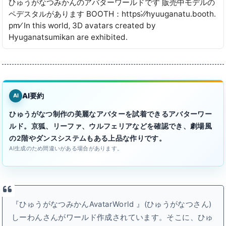
ひゅうがなつみかんのアバターワールドです 販売中モデルの
ペデスタルがあります BOOTH：https˸⁄⁄hyuuganatu․booth․
pm⁄ In this world‚ 3D avatars created by
Hyuganatsumikan are exhibited․
AI要約
AI
ひゅうがなつ制作の美麗なアバターを試着できるアバターワー
ルド。京狐、リーファ、ウルフェリアなどを確認でき、劇場風
の2階やダンスシステムもある上品な作りです。
AI生成のため間違いがある場合があります。
『ひゅうがなつみかんAvatarWorld 』(ひゅうがなつさん)
しーわんさんがワールド作成されています。そこに、ひゅ