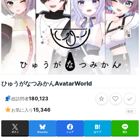
ひゅうがなつみかんAvatarWorld
☆
♡
✓
180,123
総訪問者
15,346
お気に入り
報告
ポスト
Bluesky
シェア
はてブ
送る