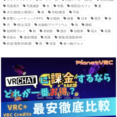
写真展示
写真撮影
冬
和風
喫茶店/カフェ
夏
夕方/朝焼け/夜明け
夜
学校/教室
宇宙
射撃/シューティング/FPS
幻想的
探索
日本
星空
春
月
桜/お花見
水族館/アクアリウム
海
睡眠
短時間プレイ
秋
美術館
脱出
自動車
花火
花畑
街並み
遺跡/廃墟
部屋
酒場/居酒屋/BAR
鉄道/電車/列車/駅
雨
音楽
食べ物/グルメ