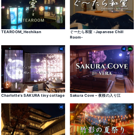
TEAROOM_Hechikan
ぐーたら和室 -Japanese Chill
Room-
Charlotte’s SAKURA tiny cottage
Sakura Cove – 夜桜の入り江