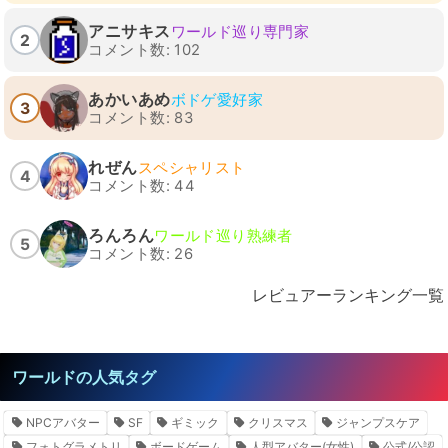
アニサキス
ワールド巡り専門家
2
コメント数: 102
あかいあめ
ボドゲ愛好家
3
コメント数: 83
れぜん
スペシャリスト
4
コメント数: 44
ろんろん
ワールド巡り熟練者
5
コメント数: 26
レビュアーランキング一覧
ワールドの人気タグ
NPCアバター
SF
ギミック
クリスマス
ジャンプスケア
フォトグラメトリ
ボードゲーム
人型アバター(女性)
公式/公認