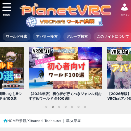
MENU
ログイン
ワールド検索
アバター検索
グループ検索
このサイトについて
【2026年版
きジャンル別お
【2026年版】初心者必見!!無料で使える
世界を味わえ
VRChatアバター（アバターワールド紹介）
1
2
3
4
5
6
7
HOME
景観
Kitsunebi Teahouse ｜ 狐火茶屋