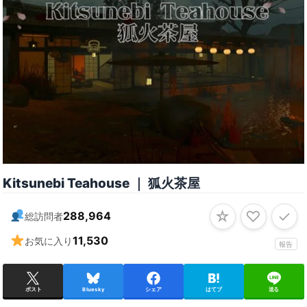
Kitsunebi Teahouse ｜ 狐火茶屋
☆
♡
✓
288,964
総訪問者
11,530
お気に入り
報告
ポスト
Bluesky
シェア
はてブ
送る