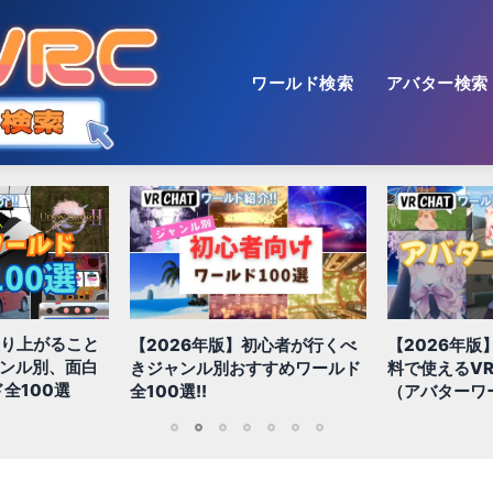
ワールド検索
アバター検索
盛り上がること
【2026年版】初心者が行くべ
【2026年版
ャンル別、面白
きジャンル別おすすめワールド
料で使えるVR
全100選
全100選!!
（アバターワ
1
2
3
4
5
6
7