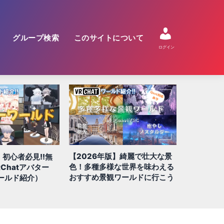
グループ検索
このサイトについて
ログイン
【2026年版】綺麗で壮大な景
】初心者必見!!無
【2026
色！多種多様な世界を味わえる
Chatアバター
QUEST/
おすすめ景観ワールドに行こう
ールド紹介）
100選!!