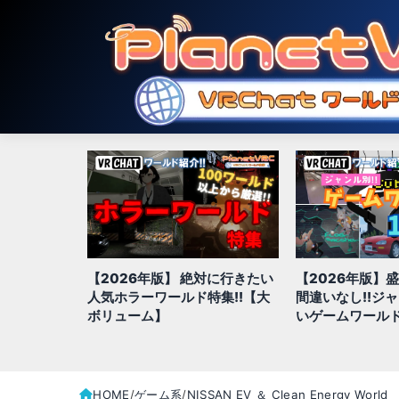
【2026年版】 絶対に行きたい
【2026年版】
hatでおす
人気ホラーワールド特集!!【大
間違いなし!!ジ
ド20選
ボリューム】
いゲームワールド
HOME
ゲーム系
NISSAN EV ＆ Clean Energy World