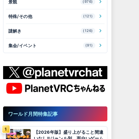
景観
(976)
特殊/その他
(121)
謎解き
(126)
集会/イベント
(91)
ワールド月間特集記事
【2026年版】盛り上がること間違
いなし!!ジャンル別、面白いゲーム