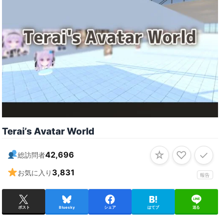
Terai’s Avatar World
☆
♡
✓
42,696
総訪問者
3,831
お気に入り
報告
ポスト
Bluesky
シェア
はてブ
送る