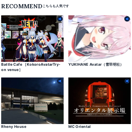
RECOMMEND
Battle Cafe ［KokoroAvatarTry-
YUKIHANE Avatar（雪羽明社）
on venue］
Rheny House
MC Oriental