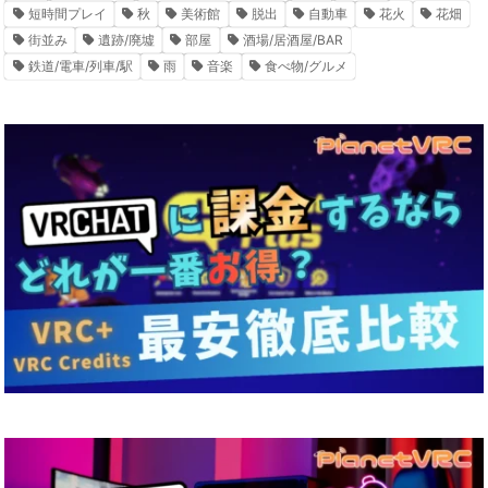
短時間プレイ
秋
美術館
脱出
自動車
花火
花畑
街並み
遺跡/廃墟
部屋
酒場/居酒屋/BAR
鉄道/電車/列車/駅
雨
音楽
食べ物/グルメ