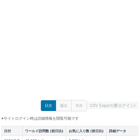
CSV Export(要ログイン)
日次
週次
月次
※サイトログイン時は詳細情報を閲覧可能です
日付
ワールド訪問数 (前日比)
お気に入り数 (前日比)
詳細データ