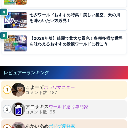
七夕ワールドおすすめ特集！美しい星空、天の川
を味わいたい方必見！
【2026年版】綺麗で壮大な景色！多種多様な世界
を味わえるおすすめ景観ワールドに行こう
レビュアーランキング
こよーて
ホラワマスター
1
コメント数: 187
アニサキス
ワールド巡り専門家
2
コメント数: 95
あかいあめ
ボドゲ愛好家