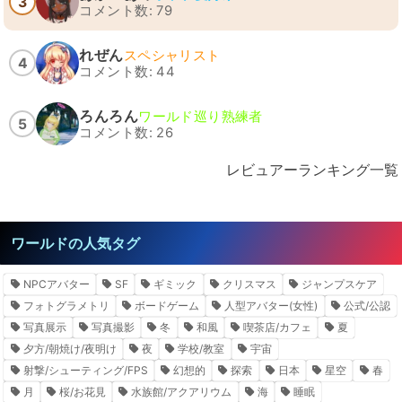
3
コメント数: 79
れぜん
スペシャリスト
4
コメント数: 44
ろんろん
ワールド巡り熟練者
5
コメント数: 26
レビュアーランキング一覧
ワールドの人気タグ
NPCアバター
SF
ギミック
クリスマス
ジャンプスケア
フォトグラメトリ
ボードゲーム
人型アバター(女性)
公式/公認
写真展示
写真撮影
冬
和風
喫茶店/カフェ
夏
夕方/朝焼け/夜明け
夜
学校/教室
宇宙
射撃/シューティング/FPS
幻想的
探索
日本
星空
春
月
桜/お花見
水族館/アクアリウム
海
睡眠