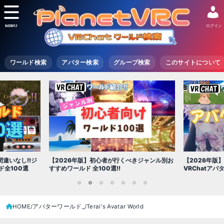
MENU
ログイン
ワールド検索
アバター検索
グループ検索
このサイトについて
【2026年版
きジャンル別お
【2026年版】初心者必見!!無料で使える
世界を味わえ
VRChatアバター（アバターワールド紹介）
1
2
3
4
5
6
7
HOME
アバターワールド_
Terai's Avatar World