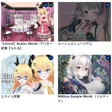
【chirol】Avator World ⁄ アバター
ルーシュカミュージアム
試着【ちろる】
エライト試着
Milltina Sample World ［ミルティ
ナ］