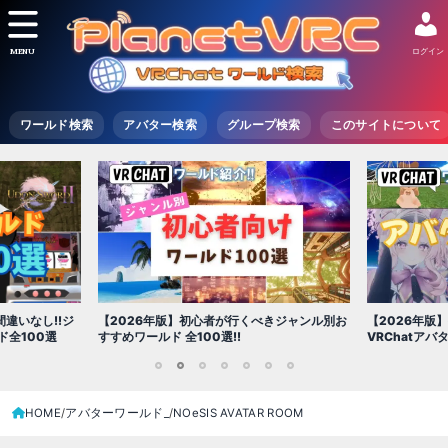
MENU
ログイン
ワールド検索
アバター検索
グループ検索
このサイトについて
違いなし!!ジ
【2026年版】初心者が行くべきジャンル別お
【2026年版
全100選
すすめワールド 全100選!!
VRChatア
1
2
3
4
5
6
7
HOME
アバターワールド_
NOeSIS AVATAR ROOM