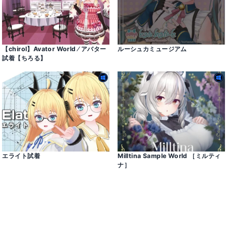
【chirol】Avator World ⁄ アバター
ルーシュカミュージアム
試着【ちろる】
エライト試着
Milltina Sample World ［ミルティ
ナ］