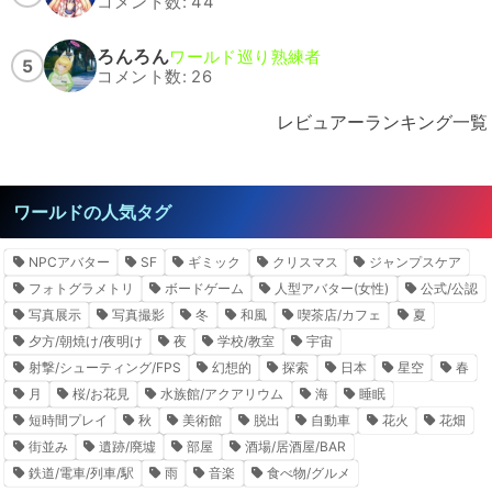
コメント数: 44
ろんろん
ワールド巡り熟練者
5
コメント数: 26
レビュアーランキング一覧
ワールドの人気タグ
NPCアバター
SF
ギミック
クリスマス
ジャンプスケア
フォトグラメトリ
ボードゲーム
人型アバター(女性)
公式/公認
写真展示
写真撮影
冬
和風
喫茶店/カフェ
夏
夕方/朝焼け/夜明け
夜
学校/教室
宇宙
射撃/シューティング/FPS
幻想的
探索
日本
星空
春
月
桜/お花見
水族館/アクアリウム
海
睡眠
短時間プレイ
秋
美術館
脱出
自動車
花火
花畑
街並み
遺跡/廃墟
部屋
酒場/居酒屋/BAR
鉄道/電車/列車/駅
雨
音楽
食べ物/グルメ