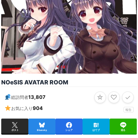
NOeSIS AVATAR ROOM
☆
♡
✓
13,807
総訪問者
904
お気に入り
報告
ポスト
Bluesky
シェア
はてブ
送る