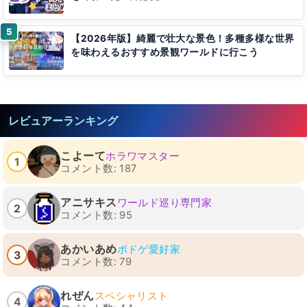
【2026年版】綺麗で壮大な景色！多種多様な世界
を味わえるおすすめ景観ワールドに行こう
レビュアーランキング
こよーて
ホラワマスター
1
コメント数: 187
アニサキス
ワールド巡り専門家
2
コメント数: 95
あかいあめ
ボドゲ愛好家
3
コメント数: 79
れぜん
スペシャリスト
4