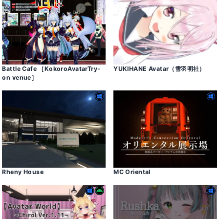
Battle Cafe ［KokoroAvatarTry-
YUKIHANE Avatar（雪羽明社）
on venue］
Rheny House
MC Oriental