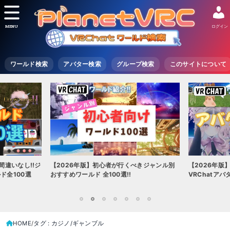
MENU
ログイン
ワールド検索
アバター検索
グループ検索
このサイトについて
間違いなし!!ジ
【2026年版】初心者が行くべきジャンル別
【2026年版
ド全100選
おすすめワールド 全100選!!
VRChatア
1
2
3
4
5
6
7
HOME
タグ : カジノ/ギャンブル