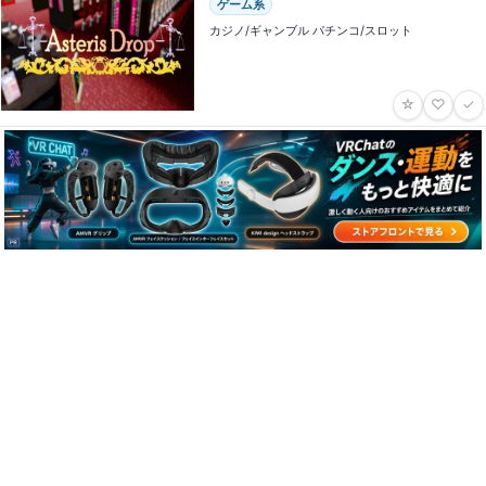
ゲーム系
カジノ/ギャンブル パチンコ/スロット
☆
♡
✓