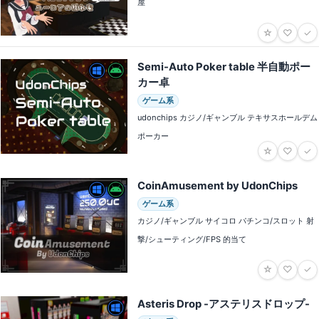
屋
☆
♡
✓
Semi-Auto Poker table 半自動ポー
カー卓
ゲーム系
udonchips カジノ/ギャンブル テキサスホールデム
ポーカー
☆
♡
✓
CoinAmusement by UdonChips
ゲーム系
カジノ/ギャンブル サイコロ パチンコ/スロット 射
撃/シューティング/FPS 的当て
☆
♡
✓
Asteris Drop -アステリスドロップ-