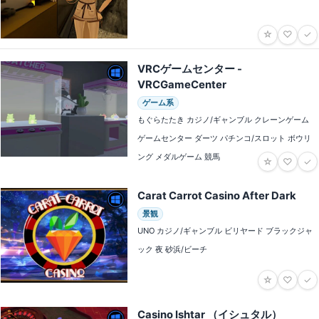
☆
♡
✓
VRCゲームセンター -
VRCGameCenter
ゲーム系
もぐらたたき カジノ/ギャンブル クレーンゲーム
ゲームセンター ダーツ パチンコ/スロット ボウリ
ング メダルゲーム 競馬
☆
♡
✓
Carat Carrot Casino After Dark
景観
UNO カジノ/ギャンブル ビリヤード ブラックジャ
ック 夜 砂浜/ビーチ
☆
♡
✓
Casino Ishtar （イシュタル）