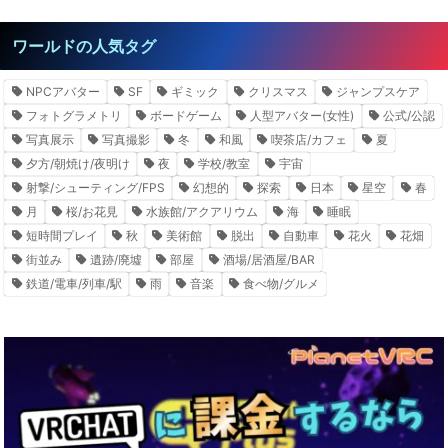
ワールドの人気タグ
NPCアバター
SF
ギミック
クリスマス
ジャンプスケア
フォトグラメトリ
ボードゲーム
人型アバター(女性)
公式/公認
写真展示
写真撮影
冬
和風
喫茶店/カフェ
夏
夕方/朝焼け/夜明け
夜
学校/教室
宇宙
射撃/シューティング/FPS
幻想的
探索
日本
星空
春
月
桜/お花見
水族館/アクアリウム
海
睡眠
短時間プレイ
秋
美術館
脱出
自動車
花火
花畑
街並み
遺跡/廃墟
部屋
酒場/居酒屋/BAR
鉄道/電車/列車/駅
雨
音楽
食べ物/グルメ