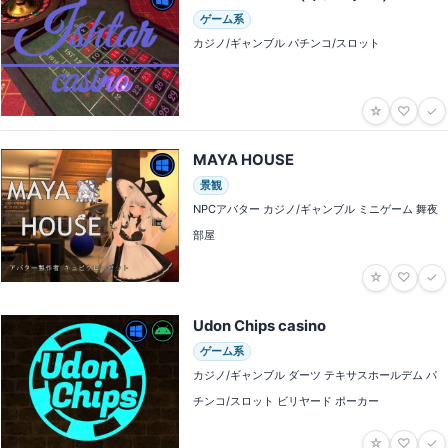
ゲーム系
カジノ/ギャンブル パチンコ/スロット
☆
♡
✓
MAYA HOUSE
景観
NPCアバター カジノ/ギャンブル ミニゲーム 舞夜
部屋
☆
♡
✓
Udon Chips casino
ゲーム系
カジノ/ギャンブル ダーツ テキサスホールデム パ
チンコ/スロット ビリヤード ポーカー
☆
♡
✓