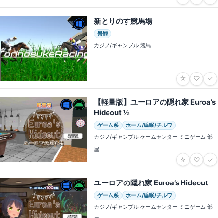
新とりのす競馬場
景観
カジノ/ギャンブル 競馬
☆
♡
✓
【軽量版】ユーロアの隠れ家 Euroa’s
Hideout 1⁄2
ゲーム系
ホーム/睡眠/チルワ
カジノ/ギャンブル ゲームセンター ミニゲーム 部
屋
☆
♡
✓
ユーロアの隠れ家 Euroa’s Hideout
ゲーム系
ホーム/睡眠/チルワ
カジノ/ギャンブル ゲームセンター ミニゲーム 部