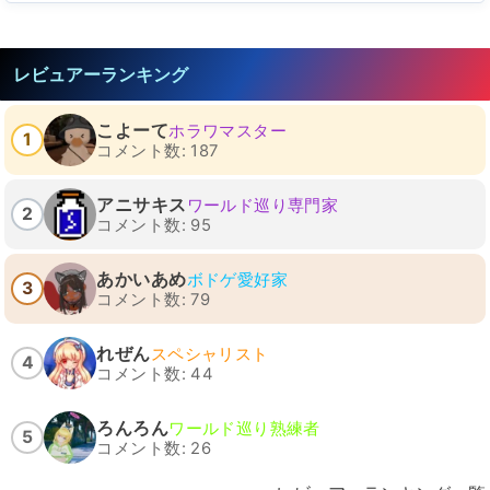
レビュアーランキング
こよーて
ホラワマスター
1
コメント数: 187
アニサキス
ワールド巡り専門家
2
コメント数: 95
あかいあめ
ボドゲ愛好家
3
コメント数: 79
れぜん
スペシャリスト
4
コメント数: 44
ろんろん
ワールド巡り熟練者
5
コメント数: 26