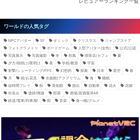
レビュアーランキング一覧
ワールドの人気タグ
NPCアバター
SF
ギミック
クリスマス
ジャンプスケア
フォトグラメトリ
ボードゲーム
人型アバター(女性)
公式/公認
写真展示
写真撮影
冬
和風
喫茶店/カフェ
夏
夕方/朝焼け/夜明け
夜
学校/教室
宇宙
射撃/シューティング/FPS
幻想的
探索
日本
星空
春
月
桜/お花見
水族館/アクアリウム
海
睡眠
短時間プレイ
秋
美術館
脱出
自動車
花火
花畑
街並み
遺跡/廃墟
部屋
酒場/居酒屋/BAR
鉄道/電車/列車/駅
雨
音楽
食べ物/グルメ