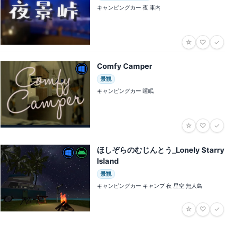
キャンピングカー 夜 車内
☆
♡
✓
Comfy Camper
景観
キャンピングカー 睡眠
☆
♡
✓
ほしぞらのむじんとう_Lonely Starry
Island
景観
キャンピングカー キャンプ 夜 星空 無人島
☆
♡
✓