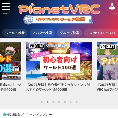
MENU
ログイン
ワールド検索
アバター検索
グループ検索
このサイトについて
間違いなし!!ジ
【2026年版】初心者が行くべきジャンル別
【2026年版
ド全100選
おすすめワールド 全100選!!
VRChatア
1
2
3
4
5
6
7
HOME
タグ : キャンピングカー