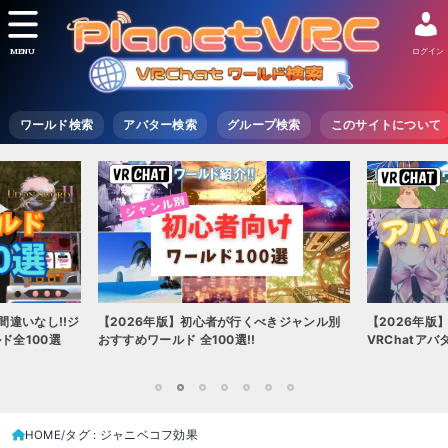
MENU
ログイン
ワールド検索
アバター検索
グループ検索
このサイトについて
間違いなし!!ジ
【2026年版】初心者が行くべきジャンル別
【2026年版
ド全100選
おすすめワールド 全100選!!
VRChatア
1
2
3
4
5
6
7
HOME
タグ : ジャニベコフ効果