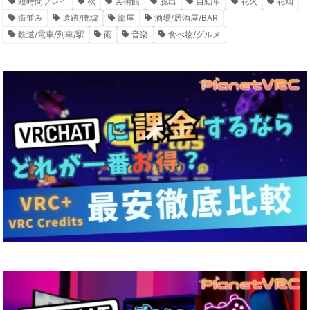
短時間プレイ
秋
美術館
脱出
自動車
花火
花畑
街並み
遺跡/廃墟
部屋
酒場/居酒屋/BAR
鉄道/電車/列車/駅
雨
音楽
食べ物/グルメ