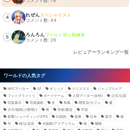
コメント数: 79
れぜん
スペシャリスト
4
コメント数: 44
ろんろん
ワールド巡り熟練者
5
コメント数: 26
レビュアーランキング一覧
ワールドの人気タグ
NPCアバター
SF
ギミック
クリスマス
ジャンプスケア
フォトグラメトリ
ボードゲーム
人型アバター(女性)
公式/公認
写真展示
写真撮影
冬
和風
喫茶店/カフェ
夏
夕方/朝焼け/夜明け
夜
学校/教室
宇宙
射撃/シューティング/FPS
幻想的
探索
日本
星空
春
月
桜/お花見
水族館/アクアリウム
海
睡眠