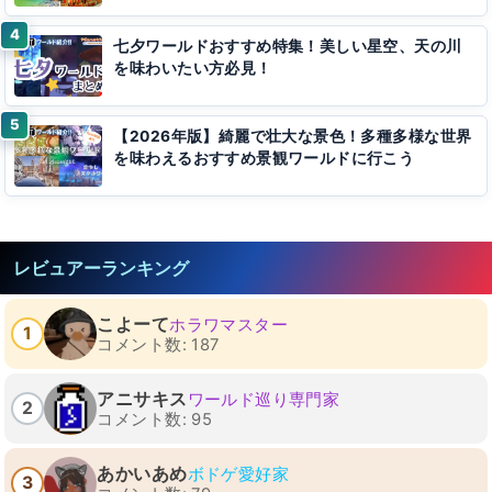
七夕ワールドおすすめ特集！美しい星空、天の川
を味わいたい方必見！
【2026年版】綺麗で壮大な景色！多種多様な世界
を味わえるおすすめ景観ワールドに行こう
レビュアーランキング
こよーて
ホラワマスター
1
コメント数: 187
アニサキス
ワールド巡り専門家
2
コメント数: 95
あかいあめ
ボドゲ愛好家
3