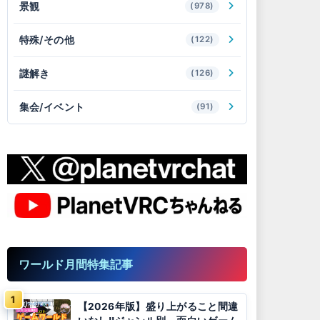
景観
(978)
特殊/その他
(122)
謎解き
(126)
集会/イベント
(91)
ワールド月間特集記事
【2026年版】盛り上がること間違