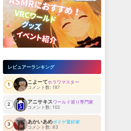
レビュアーランキング
こよーて
ホラワマスター
1
コメント数: 187
アニサキス
ワールド巡り専門家
2
コメント数: 102
あかいあめ
ボドゲ愛好家
3
コメント数: 83