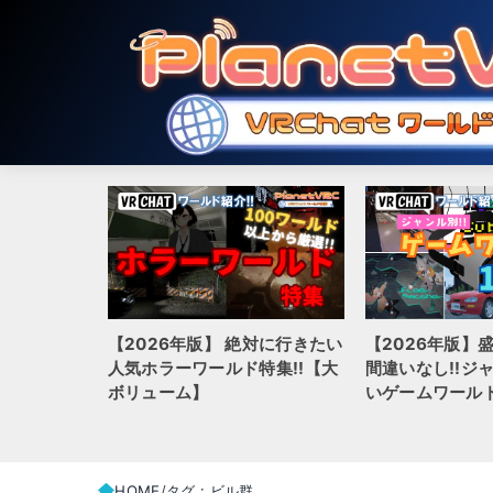
【2026年版】 絶対に行きたい
【2026年版】
hatでおす
人気ホラーワールド特集!!【大
間違いなし!!ジ
ルド20選
ボリューム】
いゲームワールド
HOME
タグ : ビル群