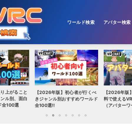
ワールド検索
アバター検索
盛り上がること
【2026年版】初心者が行くべ
【2026年版
ャンル別、面白
きジャンル別おすすめワールド
料で使えるVR
全100選
全100選!!
（アバターワ
1
2
3
4
5
6
7