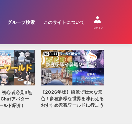
グループ検索
このサイトについて
ログイン
【2026年版】綺麗で壮大な景
】初心者必見!!無
【2026
色！多種多様な世界を味わえる
Chatアバター
QUEST
おすすめ景観ワールドに行こう
ールド紹介）
全100選!!