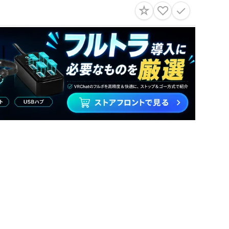
☆
♡
✓