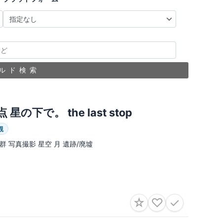
ルド検索
 星の下で。 the last stop
観
群 写真撮影 星空 月 遺跡/廃墟
☆
♡
✓