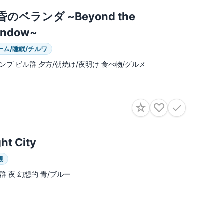
昏のベランダ ~Beyond the
indow~
ーム/睡眠/チルワ
ンプ ビル群 夕方/朝焼け/夜明け 食べ物/グルメ
☆
♡
✓
ght City
観
群 夜 幻想的 青/ブルー