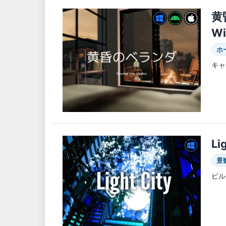
黄
W
ホ
キャ
Li
景
ビル