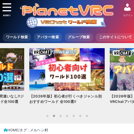
MENU
ログイン
ワールド検索
アバター検索
グループ検索
このサイトについて
間違いなし!!ジ
【2026年版】初心者が行くべきジャンル別
【2026年版
ド全100選
おすすめワールド 全100選!!
VRChatア
1
2
3
4
5
6
7
HOME
タグ : メルヘン村