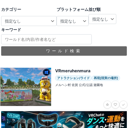
カテゴリー
プラットフォーム
並び順
キーワード
ワールド検索
VRmeruhenmura
アトラクション/ライド
再現[現実の場所]
メルヘン村 佐賀 公式/公認 遊園地
☆
♡
✓