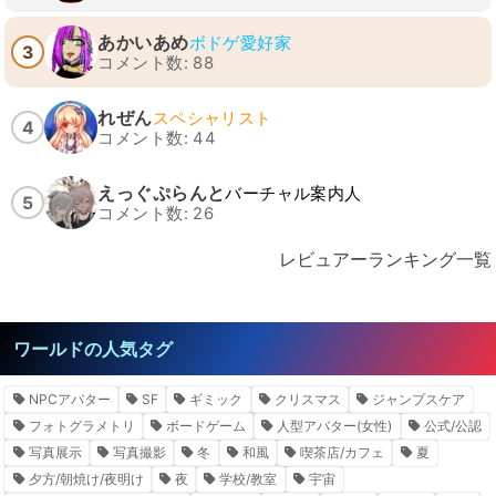
あかいあめ
ボドゲ愛好家
3
コメント数: 88
れぜん
スペシャリスト
4
コメント数: 44
えっぐぷらんと
バーチャル案内人
5
コメント数: 26
レビュアーランキング一覧
ワールドの人気タグ
NPCアバター
SF
ギミック
クリスマス
ジャンプスケア
フォトグラメトリ
ボードゲーム
人型アバター(女性)
公式/公認
写真展示
写真撮影
冬
和風
喫茶店/カフェ
夏
夕方/朝焼け/夜明け
夜
学校/教室
宇宙