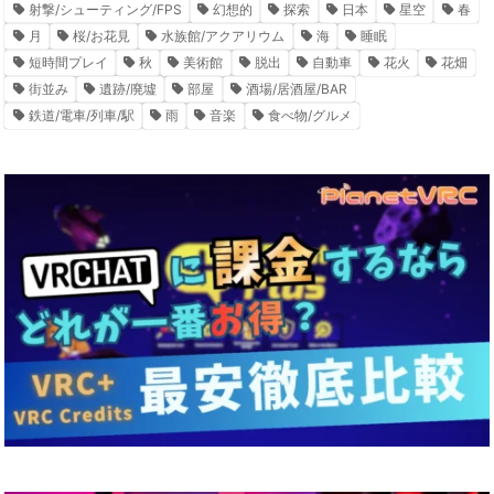
射撃/シューティング/FPS
幻想的
探索
日本
星空
春
月
桜/お花見
水族館/アクアリウム
海
睡眠
短時間プレイ
秋
美術館
脱出
自動車
花火
花畑
街並み
遺跡/廃墟
部屋
酒場/居酒屋/BAR
鉄道/電車/列車/駅
雨
音楽
食べ物/グルメ