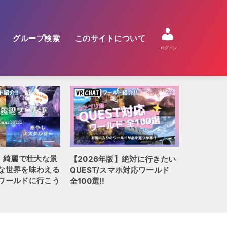
グループ検索
このサイトについて
ログイン
【2026
版】絶対に行きたい
【2026年版】VRChatでおす
人気ホラー
マホ対応ワールド
すめ!! 謎解きワールド20選
ボリュー