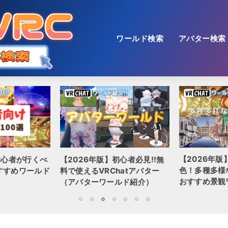
ワールド検索
アバター検索
【2026年版】綺麗で壮大な景
心者必見!!無
【2026年
色！多種多様な世界を味わえる
hatアバター
QUEST/ス
おすすめ景観ワールドに行こう
ルド紹介）
全100選!!
1
2
3
4
5
6
7