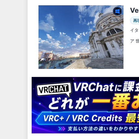
Ve
再
イタ
ア 