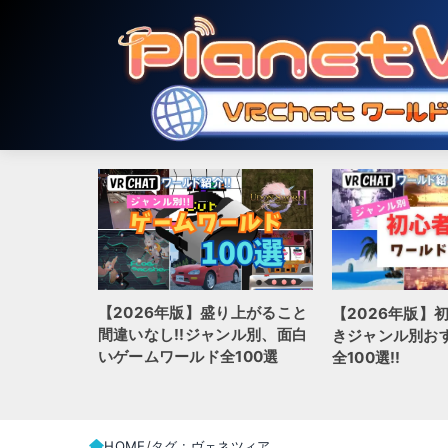
り上がること
【2026年版】初心者が行くべ
【2026年版】初
ンル別、面白
きジャンル別おすすめワールド
料で使えるVRC
100選
全100選!!
（アバターワー
HOME
タグ : ヴェネツィア