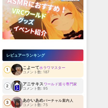
レビュアーランキング
こよーて
ホラワマスター
1
コメント数: 187
アニサキス
ワールド巡り専門家
2
コメント数: 95
あかいあめ
バーチャル案内人
3
コメント数: 75