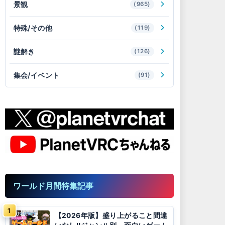
景観
(965)
特殊/その他
(119)
謎解き
(126)
集会/イベント
(91)
ワールド月間特集記事
【2026年版】盛り上がること間違