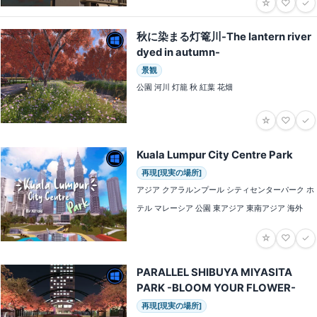
☆
♡
✓
秋に染まる灯篭川-The lantern river
dyed in autumn-
景観
公園 河川 灯籠 秋 紅葉 花畑
☆
♡
✓
Kuala Lumpur City Centre Park
再現[現実の場所]
アジア クアラルンプール シティセンターパーク ホ
テル マレーシア 公園 東アジア 東南アジア 海外
☆
♡
✓
PARALLEL SHIBUYA MIYASITA
PARK -BLOOM YOUR FLOWER-
再現[現実の場所]