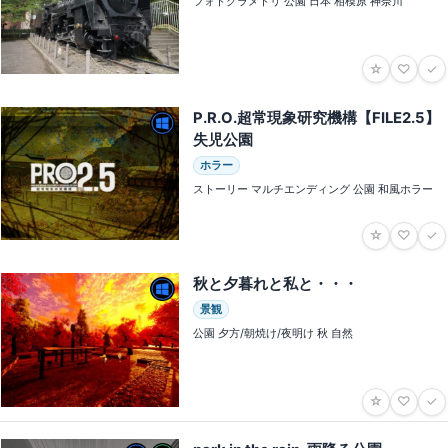
フォトグラメトリ 公園 日本 相模原 神奈川
☆
♡
✓
P․R․O․超常現象研究機構【FILE2․5】
失児公園
ホラー
ストーリー マルチエンディング 公園 和風ホラー
☆
♡
✓
秋と夕暮れと私と・・・
景観
公園 夕方/朝焼け/夜明け 秋 自然
☆
♡
✓