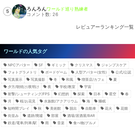
ろんろん
ワールド巡り熟練者
5
コメント数: 26
レビュアーランキング一覧
ワールドの人気タグ
NPCアバター
SF
ギミック
クリスマス
ジャンプスケア
フォトグラメトリ
ボードゲーム
人型アバター(女性)
公式/公認
写真展示
写真撮影
冬
和風
喫茶店/カフェ
夏
夕方/朝焼け/夜明け
夜
学校/教室
宇宙
射撃/シューティング/FPS
幻想的
探索
日本
星空
春
月
桜/お花見
水族館/アクアリウム
海
睡眠
短時間プレイ
秋
美術館
脱出
自動車
花火
花畑
街並み
遺跡/廃墟
部屋
酒場/居酒屋/BAR
鉄道/電車/列車/駅
雨
音楽
食べ物/グルメ