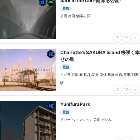
park in the rain-雨降る公園-
景観
公園 梅雨 紫陽花 雨
☆
♡
✓
Charlotte’s SAKURA Island 桜咲く幸
せの島
景観
クジラ 公園 春 桜/お花見 花畑 草原 鉄道/電車/列車/
駅
☆
♡
✓
YunifuraPark
景観
アパート/マンション 公園 街並み