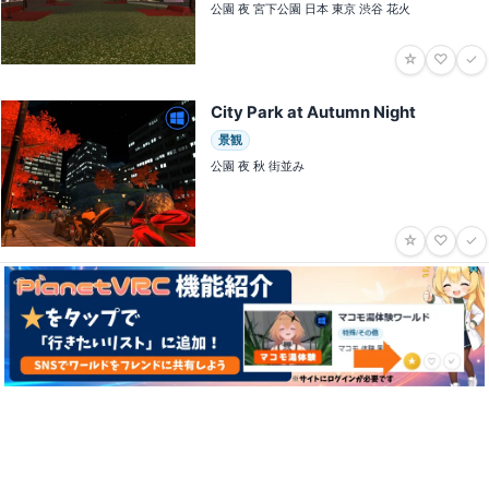
公園 夜 宮下公園 日本 東京 渋谷 花火
☆
♡
✓
City Park at Autumn Night
景観
公園 夜 秋 街並み
☆
♡
✓