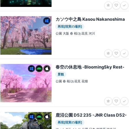
☆
♡
✓
カソウ中之島 Kasou Nakanoshima
再現[現実の場所]
公園 大阪 春 桜/お花見 河川
☆
♡
✓
春空の休息地 -BloomingSky Rest-
景観
公園 春 桜/お花見 花畑
☆
♡
✓
鹿沼公園 D52 235 -JNR Class D52-
再現[現実の場所]