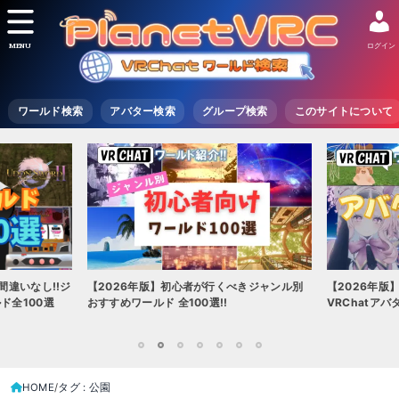
MENU
ログイン
ワールド検索
アバター検索
グループ検索
このサイトについて
間違いなし!!ジ
【2026年版】初心者が行くべきジャンル別
【2026年版
ド全100選
おすすめワールド 全100選!!
VRChatア
1
2
3
4
5
6
7
HOME
タグ : 公園