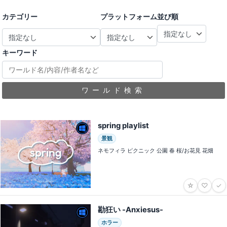
カテゴリー
プラットフォーム
並び順
キーワード
ワールド検索
spring playlist
景観
ネモフィラ ピクニック 公園 春 桜/お花見 花畑
☆
♡
✓
勘狂い -Anxiesus-
ホラー