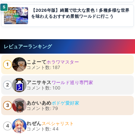
【2026年版】綺麗で壮大な景色！多種多様な世界
を味わえるおすすめ景観ワールドに行こう
レビュアーランキング
こよーて
ホラワマスター
1
コメント数: 187
アニサキス
ワールド巡り専門家
2
コメント数: 100
あかいあめ
ボドゲ愛好家
3
コメント数: 79
れぜん
スペシャリスト
4
コメント数: 44