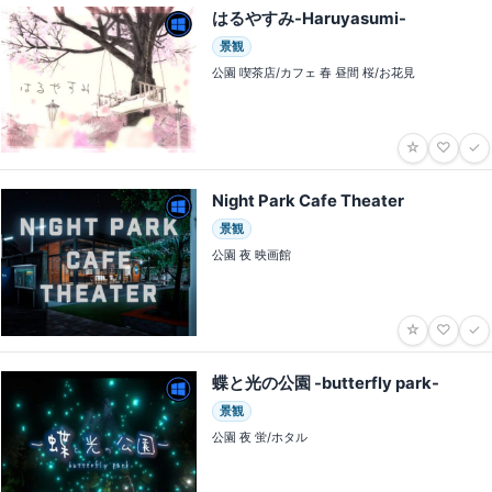
はるやすみ-Haruyasumi-
景観
公園 喫茶店/カフェ 春 昼間 桜/お花見
☆
♡
✓
Night Park Cafe Theater
景観
公園 夜 映画館
☆
♡
✓
蝶と光の公園 -butterfly park-
景観
公園 夜 蛍/ホタル