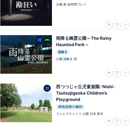
公園 家 短時間プレイ
☆
♡
✓
雨降る幽霊公園～The Rainy
Haunted Park～
謎解き
公園 謎解き 雨
☆
♡
✓
西つつじヶ丘児童遊園 ⁄ Nishi-
Tsutsujigaoka Children’s
Playground
再現[現実の場所]
フォトグラメトリ 公園 日本 東京
☆
♡
✓