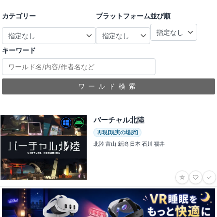
カテゴリー
プラットフォーム
並び順
キーワード
ワールド検索
バーチャル北陸
再現[現実の場所]
北陸 富山 新潟 日本 石川 福井
☆
♡
✓