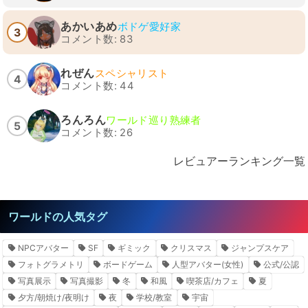
あかいあめ
ボドゲ愛好家
3
コメント数: 83
れぜん
スペシャリスト
4
コメント数: 44
ろんろん
ワールド巡り熟練者
5
コメント数: 26
レビュアーランキング一覧
ワールドの人気タグ
NPCアバター
SF
ギミック
クリスマス
ジャンプスケア
フォトグラメトリ
ボードゲーム
人型アバター(女性)
公式/公認
写真展示
写真撮影
冬
和風
喫茶店/カフェ
夏
夕方/朝焼け/夜明け
夜
学校/教室
宇宙