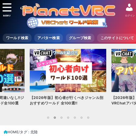
MENU
ログイン
ワールド検索
アバター検索
グループ検索
このサイトについて
間違いなし!!ジ
【2026年版】初心者が行くべきジャンル別
【2026年版
ド全100選
おすすめワールド 全100選!!
VRChatア
1
2
3
4
5
6
7
HOME
タグ : 北陸