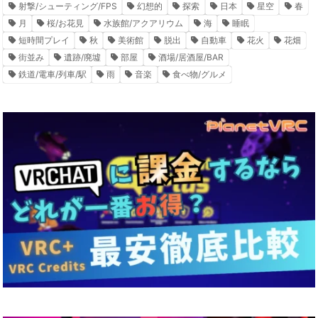
射撃/シューティング/FPS
幻想的
探索
日本
星空
春
月
桜/お花見
水族館/アクアリウム
海
睡眠
短時間プレイ
秋
美術館
脱出
自動車
花火
花畑
街並み
遺跡/廃墟
部屋
酒場/居酒屋/BAR
鉄道/電車/列車/駅
雨
音楽
食べ物/グルメ