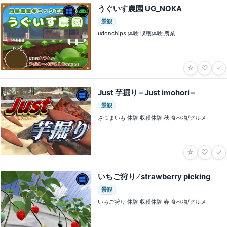
うぐいす農園 UG_NOKA
景観
udonchips 体験 収穫体験 農業
☆
♡
✓
Just 芋掘り – Just imohori –
景観
さつまいも 体験 収穫体験 秋 食べ物/グルメ
☆
♡
✓
いちご狩り ⁄ strawberry picking
景観
いちご狩り 体験 収穫体験 春 食べ物/グルメ