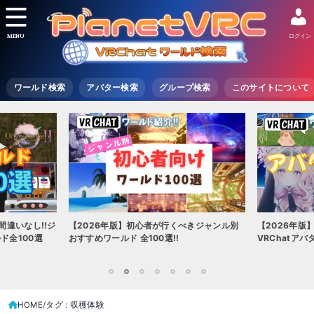
MENU
ログイン
ワールド検索
アバター検索
グループ検索
このサイトについて
間違いなし!!ジ
【2026年版】初心者が行くべきジャンル別
【2026年版
ド全100選
おすすめワールド 全100選!!
VRChatア
1
2
3
4
5
6
7
HOME
タグ : 収穫体験