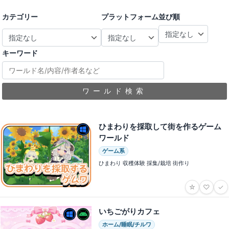
カテゴリー
プラットフォーム
並び順
キーワード
ワールド検索
ひまわりを採取して街を作るゲーム
ワールド
ゲーム系
ひまわり 収穫体験 採集/栽培 街作り
☆
♡
✓
いちごがりカフェ
ホーム/睡眠/チルワ