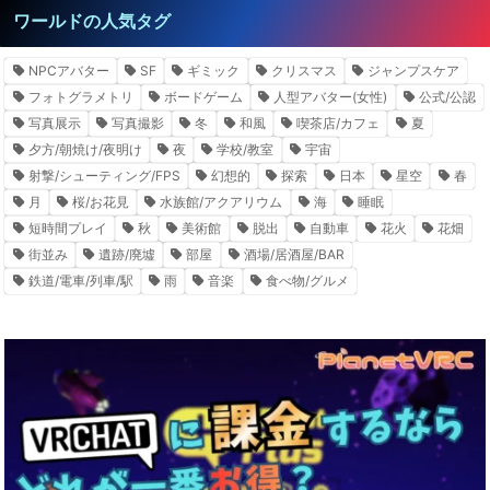
ワールドの人気タグ
NPCアバター
SF
ギミック
クリスマス
ジャンプスケア
フォトグラメトリ
ボードゲーム
人型アバター(女性)
公式/公認
写真展示
写真撮影
冬
和風
喫茶店/カフェ
夏
夕方/朝焼け/夜明け
夜
学校/教室
宇宙
射撃/シューティング/FPS
幻想的
探索
日本
星空
春
月
桜/お花見
水族館/アクアリウム
海
睡眠
短時間プレイ
秋
美術館
脱出
自動車
花火
花畑
街並み
遺跡/廃墟
部屋
酒場/居酒屋/BAR
鉄道/電車/列車/駅
雨
音楽
食べ物/グルメ