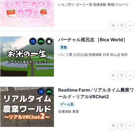
いちご狩り ガーリー系 収穫体験 果物/フルーツ
☆
♡
✓
バーチャル尾呂志 ［Rice World］
景観
パン 三重 公式/公認 収穫体験 日本 田んぼ 稲作
☆
♡
✓
Realtime Farm ⁄ リアルタイム農業ワ
ールド – リアルVRChat2
ゲーム系
収穫体験 農業
☆
♡
✓