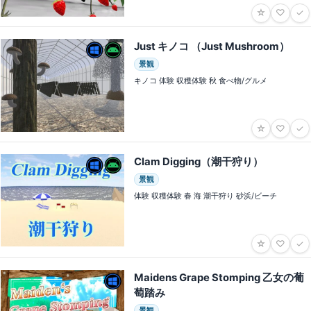
☆
♡
✓
Just キノコ （Just Mushroom）
景観
キノコ 体験 収穫体験 秋 食べ物/グルメ
☆
♡
✓
Clam Digging（潮干狩り）
景観
体験 収穫体験 春 海 潮干狩り 砂浜/ビーチ
☆
♡
✓
Maidens Grape Stomping 乙女の葡
萄踏み
景観