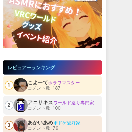
レビュアーランキング
こよーて
ホラワマスター
1
コメント数: 187
アニサキス
ワールド巡り専門家
2
コメント数: 100
あかいあめ
ボドゲ愛好家
3
コメント数: 79