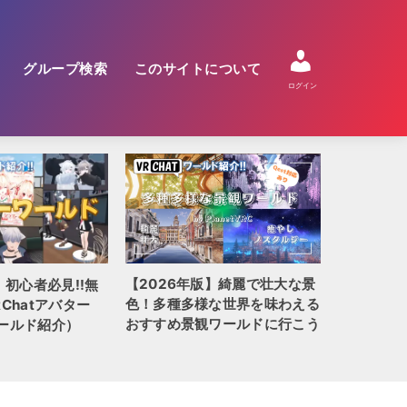
グループ検索
このサイトについて
ログイン
【2026年版】綺麗で壮大な景
】初心者必見!!無
【2026
色！多種多様な世界を味わえる
Chatアバター
QUEST
おすすめ景観ワールドに行こう
ールド紹介）
全100選!!