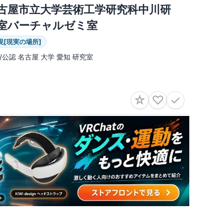
古屋市立大学芸術工学研究科中川研
室バーチャルゼミ室
現[現実の場所]
/公認 名古屋 大学 愛知 研究室
☆
♡
✓