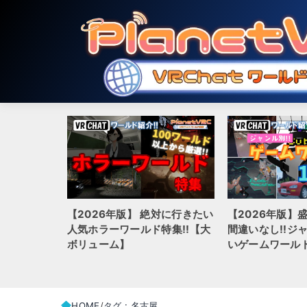
【2026年版】 絶対に行きたい
【2026年版】
hatでおす
人気ホラーワールド特集!!【大
間違いなし!!ジ
ルド20選
ボリューム】
いゲームワールド
HOME
タグ : 名古屋