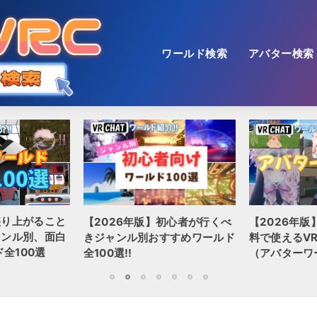
ワールド検索
アバター検索
盛り上がること
【2026年版】初心者が行くべ
【2026年版
ャンル別、面白
きジャンル別おすすめワールド
料で使えるVR
全100選
全100選!!
（アバターワ
1
2
3
4
5
6
7