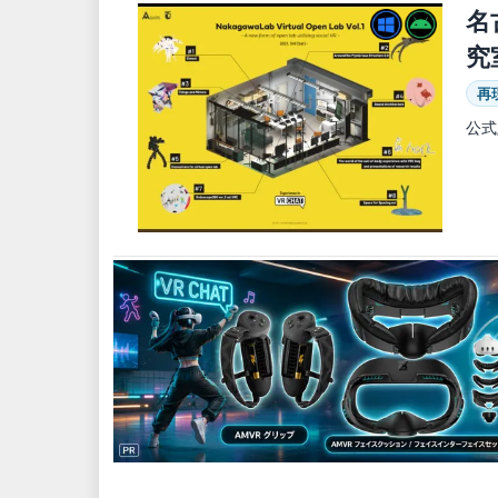
名
究
再
公式