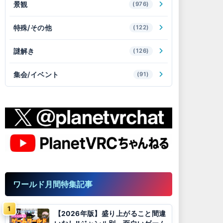
景観
(976)
特殊/その他
(122)
謎解き
(126)
集会/イベント
(91)
ワールド月間特集記事
【2026年版】盛り上がること間違